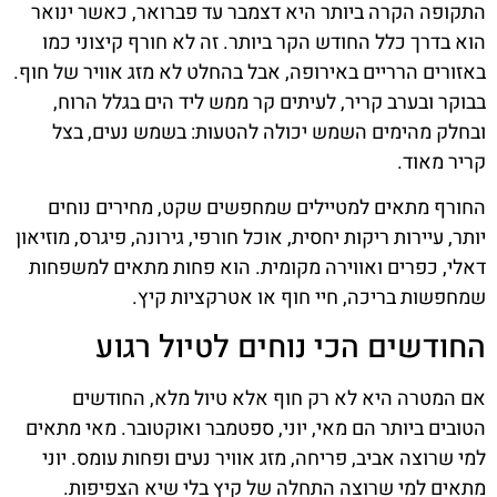
התקופה הקרה ביותר היא דצמבר עד פברואר, כאשר ינואר
הוא בדרך כלל החודש הקר ביותר. זה לא חורף קיצוני כמו
באזורים הרריים באירופה, אבל בהחלט לא מזג אוויר של חוף.
בבוקר ובערב קריר, לעיתים קר ממש ליד הים בגלל הרוח,
ובחלק מהימים השמש יכולה להטעות: בשמש נעים, בצל
קריר מאוד.
החורף מתאים למטיילים שמחפשים שקט, מחירים נוחים
יותר, עיירות ריקות יחסית, אוכל חורפי, גירונה, פיגרס, מוזיאון
דאלי, כפרים ואווירה מקומית. הוא פחות מתאים למשפחות
שמחפשות בריכה, חיי חוף או אטרקציות קיץ.
החודשים הכי נוחים לטיול רגוע
אם המטרה היא לא רק חוף אלא טיול מלא, החודשים
הטובים ביותר הם מאי, יוני, ספטמבר ואוקטובר. מאי מתאים
למי שרוצה אביב, פריחה, מזג אוויר נעים ופחות עומס. יוני
מתאים למי שרוצה התחלה של קיץ בלי שיא הצפיפות.