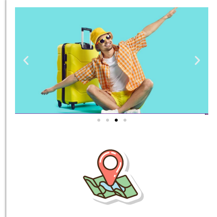
טיסות
מציאת
טיסה זולה?
לחצו
פה!