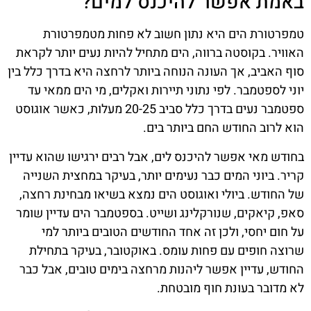
באמת אפשר להיכנס למים?
טמפרטורת הים היא נתון חשוב לא פחות מטמפרטורת
האוויר. בקוסטה ברווה, הים מתחיל להיות נעים יותר לקראת
סוף האביב, אך העונה הנוחה ביותר לרחצה היא בדרך כלל בין
יוני לספטמבר. לפי נתוני תיירות ואקלים, מי הים ממאי עד
ספטמבר נעים בדרך כלל סביב 20-25 מעלות, כאשר אוגוסט
הוא לרוב החודש החם ביותר בים.
בחודש מאי אפשר להיכנס לים, אבל רבים ירגישו שהוא עדיין
קריר. ביוני המים כבר נעימים יותר, בעיקר במחצית השנייה
של החודש. ביולי ואוגוסט הים נמצא בשיאו מבחינת רחצה,
סאפ, קיאקים, שנורקלינג ושייט. בספטמבר הים עדיין שומר
על חום יחסי, ולכן זה אחד החודשים הטובים ביותר למי
שרוצה חופים עם פחות עומס. באוקטובר, בעיקר בתחילת
החודש, עדיין אפשר ליהנות מרחצה בימים טובים, אבל כבר
לא מדובר בעונת חוף מובטחת.