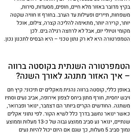
בקיץ מדובר באזור מלא חיים, חופים, מסעדות, סירות,
משפחות, תיירים ופעילות עד הערב. בחורף זו חוויה שקטה
יותר, קרירה יותר, מתאימה להליכה קצרה, צילום, אוכל
מקומי וטיולי יום, אבל לא לרחצה רגילה בים. לכן
הטמפרטורה היא לא רק נתון טכני – היא הבסיס לתכנון נכון.
הטמפרטורה השנתית בקוסטה ברווה
– איך האזור מתנהג לאורך השנה?
באופן כללי, קוסטה ברווה נהנית מאקלים ים תיכוני: קיץ חם
ויבש יחסית, חורף מתון ביחס לצפון אירופה, אביב נעים וסתיו
משתנה. החודשים הקרים ביותר הם דצמבר, ינואר ופברואר,
כאשר ינואר נחשב בדרך כלל לשיא הקור. לפי נתוני אקלים
שנתיים, ינואר נע סביב ממוצע גבוה של כ-13 מעלות וממוצע
נמוך סביב 5 מעלות, כך שגם אם היום יכול להיות נעים