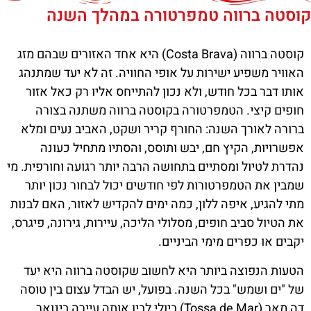
קוסטה ברווה טמפרטורה במהלך השנה
קוסטה ברווה (Costa Brava) היא אחד האזורים שבהם מזג
האוויר משפיע ישירות על אופי החוויה. זה לא יעד שמתנהג
אותו דבר בכל חודש, ולא נכון להתייחס אליו רק כאל אזור
חופים קיצי. הטמפרטורה בקוסטה ברווה משתנה בצורה
ברורה לאורך השנה: החורף קריר ושקט, האביב נעים ומלא
אפשרויות, הקיץ חם, יבש ותוסס, והסתיו מתחיל כעונה
נהדרת לטיול ומסתיים בתחושה הרבה יותר רגועה וחורפית. מי
שמבין את הטמפרטורות לפי חודשים יכול לבחור נכון יותר
מתי להגיע, איפה ללון, כמה ימים להקדיש לאזור, האם לבנות
את הטיול סביב חופים, מסלולי הליכה, עיירות, גירונה, פיגרס,
יקבים או כפרים מימי הביניים.
הטעות הנפוצה ביותר היא לחשוב שקוסטה ברווה היא יעד
של "ים ושמש" בכל השנה. בפועל, יש הבדל עצום בין טוסה
דה מאר (Tossa de Mar) ביולי לבין אותה עיירה בינואר.