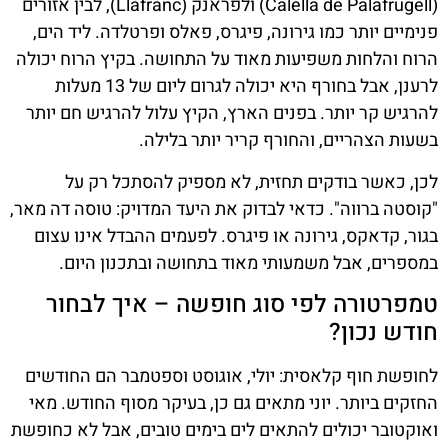
(Calella de Palafrugell) ולפראנק (Llafranc), לבין אזורים
פנימיים יותר כמו גירונה, פיגרס, פאלס ופרטלדה. ליד הים,
הרוח והלחות משפיעות מאוד על התחושה. בקיץ הרוח יכולה
לרענן, אבל בחורף היא יכולה לגרום ליום של 13 מעלות
להרגיש קר יותר. בפנים הארץ, הקיץ עלול להרגיש חם יותר
בשעות הצהריים, והחורף קריר יותר בלילה.
לכן, כאשר בודקים תחזית, לא מספיק להסתכל רק על
"קוסטה ברווה". כדאי לבדוק את היעד המדויק: טוסה דה מאר,
בגור, קדאקס, גירונה או פיגרס. לפעמים ההבדל אינו עצום
במספרים, אבל משמעותי מאוד בתחושה ובתכנון היום.
טמפרטורה לפי סוג חופשה – איך לבחור
חודש נכון?
לחופשת חוף קלאסית: יולי, אוגוסט וספטמבר הם החודשים
החזקים ביותר. יוני מתאים גם כן, בעיקר מסוף החודש. מאי
ואוקטובר יכולים להתאים לים בימים טובים, אבל לא כחופשת