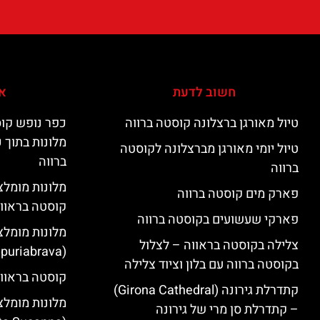
חשוב לדעת
אי
טיול מאורגן ברצלונה קוסטה ברווה
כפר נופש קוס
מלונות בתוך 
טיול יומי מאורגן מברצלונה לקוסטה
ברווה
ברווה
פארק מים קוסטה ברווה
קוסטה בראוו
פארקי שעשועים בקוסטה ברווה
מלונות מומלצ
צלילה בקוסטה בראווה – לצלול
(Empuriabrava)
בקוסטה ברווה עם בלון וציוד צלילה
קוסטה בראווה
קתדרלת גירונה (Girona Cathedral)
מלונות מומלצ
– קתדרלת סן מרי של גירונה