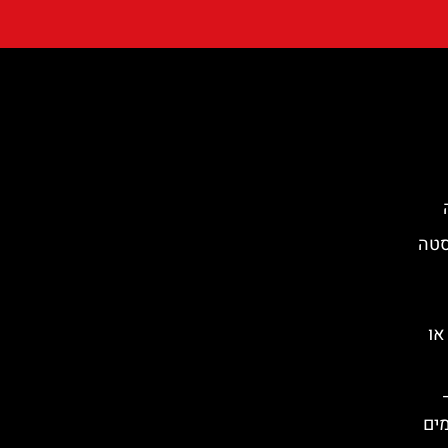
Begur) בקוסטה
או