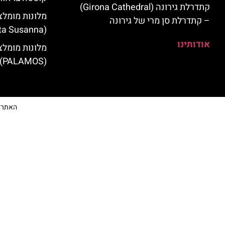
קתדרלת גירונה (Girona Cathedral)
מלונות מומלצ
– קתדרלת סן מרי של גירונה
(Santa Susanna)
אודותינו
מלונות מומלצ
(PALAMOS)
האתר הי