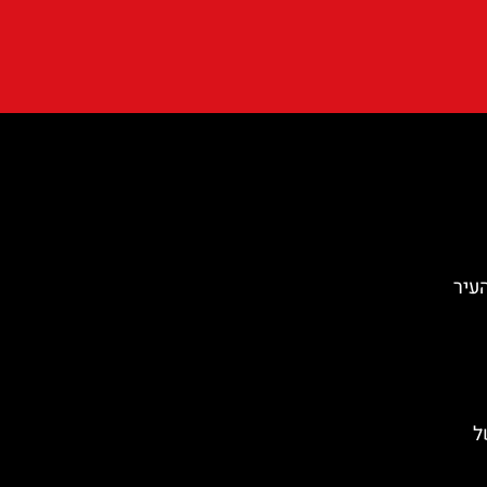
העיר
ל