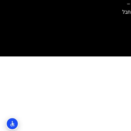
–
 חבל