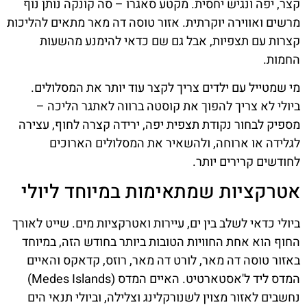
קצר, יפה ונגיש יחסית. מקטע סאגרו – סה קונקה נותן נוף
מרשים ואווירה יוקרתית. אזור טוסה דה מאר מתאים להליכות
קצרות עם תצפיות, אבל גם שם כדאי להימנע מהשעות
החמות.
מי שמטייל עם ילדים צריך לקצר עוד יותר את המסלולים.
ביולי לא צריך להפוך את קוסטה ברווה לאתגר הליכה –
מספיק לבחור נקודת תצפית יפה, ירידה קצרה לחוף, עצירה
לגלידה או ארוחה, ולהשאיר את המסלולים הארוכים
לחודשים קרירים יותר.
אטרקציות שמתאימות במיוחד ליולי
ביולי כדאי לשלב בין ים, עיירות ואטרקציות מים. שייט לאורך
החוף הוא אחת החוויות הטובות ביותר בחודש הזה, במיוחד
באזור טוסה דה מאר, לורט דה מאר, רוזס, קדאקס והאיים
המדס ליד ל'אסטארטיט. האיים המדס (Medes Islands)
נחשבים לאזור מצוין לשנורקלינג וצלילה, וביולי תנאי הים