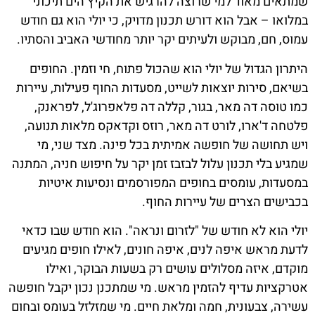
שמתאים מאוד למי שרוצה להרגיש את הקיץ הים תיכוני
במלואו – אבל הוא דורש תכנון מדויק, כי יולי הוא גם חודש
עמוס, חם, מבוקש ולעיתים יקר יותר מחודשי האביב והסתיו.
היתרון הגדול של יולי הוא שהכול פתוח, חי וזמין. החופים
בשיאם, סירות יוצאות לשייט, מסעדות החוף פעילות, עיירות
כמו טוסה דה מאר, בגור, קללה דה פלאפרוג'ל, לפראנק,
פלטחה ד'ארו, לורט דה מאר, רוזס וקדאקס מלאות תנועה,
ויש תחושה של חופשה אמיתית בכל פינה. מצד שני, מי
שמגיע בלי תכנון עלול לבזבז זמן יקר על חיפוש חניה, המתנה
במסעדות, עומסים בחופים המפורסמים ונסיעות איטיות
בכבישים הצרים של עיירות החוף.
יולי הוא לא חודש של "לזרום ונראה". הוא חודש שבו כדאי
לדעת מראש איפה לנים, איפה חונים, לאילו חופים מגיעים
מוקדם, איזה מסלולים עושים רק בשעות הבוקר, ואילו
אטרקציות עדיף להזמין מראש. מי שמתכנן נכון יקבל חופשה
עשירה, צבעונית, חמה ומלאת חיים. מי שמזלזל בעומס ובחום