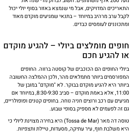
מעל 200 אלף משתתפים. חשוב לבדוק מדי שנה את
התאריכים המדויקים, אבל מי שנמצא באזור בסוף יולי יכול
לקבל ערב מרהיב במיוחד – בתנאי שמגיעים מוקדם מאוד
ומתכוננים לעומסים כבדים.
חופים מומלצים ביולי – להגיע מוקדם
או להגיע חכם
ביולי החופים הם הכוכבים של קוסטה ברווה. החופים
המפורסמים ביותר מתמלאים מהר, ולכן ההמלצה החשובה
ביותר היא להגיע מוקדם בבוקר. לא "מוקדם" במובן של
11:00, אלא באמת מוקדם – סביב 8:30-9:30, במיוחד אם
מגיעים עם רכב ורוצים חניה נוחה. בחופים קטנים ופופולריים,
גם זה לפעמים לא מספיק בסופי שבוע.
טוסה דה מאר (Tossa de Mar) היא בחירה מצוינת ליולי כי
היא משלבת חוף, עיר עתיקה, מסעדות, טיילת ותצפיות.