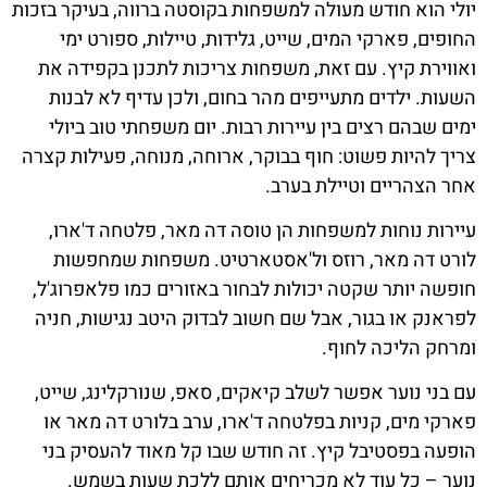
יולי הוא חודש מעולה למשפחות בקוסטה ברווה, בעיקר בזכות
החופים, פארקי המים, שייט, גלידות, טיילות, ספורט ימי
ואווירת קיץ. עם זאת, משפחות צריכות לתכנן בקפידה את
השעות. ילדים מתעייפים מהר בחום, ולכן עדיף לא לבנות
ימים שבהם רצים בין עיירות רבות. יום משפחתי טוב ביולי
צריך להיות פשוט: חוף בבוקר, ארוחה, מנוחה, פעילות קצרה
אחר הצהריים וטיילת בערב.
עיירות נוחות למשפחות הן טוסה דה מאר, פלטחה ד'ארו,
לורט דה מאר, רוזס ול'אסטארטיט. משפחות שמחפשות
חופשה יותר שקטה יכולות לבחור באזורים כמו פלאפרוג'ל,
לפראנק או בגור, אבל שם חשוב לבדוק היטב נגישות, חניה
ומרחק הליכה לחוף.
עם בני נוער אפשר לשלב קיאקים, סאפ, שנורקלינג, שייט,
פארקי מים, קניות בפלטחה ד'ארו, ערב בלורט דה מאר או
הופעה בפסטיבל קיץ. זה חודש שבו קל מאוד להעסיק בני
נוער – כל עוד לא מכריחים אותם ללכת שעות בשמש.