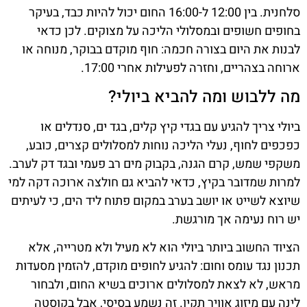
סלחנית. בין 12:00 ל-16:00 החום יכול להיות כבד, בעיקר
בחופים חשופים ובמסלולי הליכה על מצוקים. לכן כדאי
לבנות את היום בצורה חכמה: חוף מוקדם בבוקר, מנוחה או
ארוחה בצהריים, וחזרה לפעילות אחרי 17:00.
מה ללבוש ומה להביא ביולי?
ביולי צריך להגיע עם בגדי קיץ קלים, בגד ים, סנדלים או
כפכפים לחוף, נעלי הליכה נוחות למסלולים קצרים, כובע,
משקפי שמש, קרם הגנה, בקבוק מים רב פעמי ובגד דק לערב.
למרות שמדובר בקיץ, כדאי להביא גם חולצה ארוכה דקה למי
שיוצא לשייט או יושב בערב במקום פתוח ליד הים, כי לעיתים
יש רוח נעימה אך מורגשת.
הציוד החשוב ביותר ביולי הוא לא מעיל ולא מטרייה, אלא
תכנון נגד עומס וחום: להגיע לחופים מוקדם, להזמין מסעדות
מראש, לא לצאת למסלולים ארוכים בשיא החום, ולבחור
לינה עם מיזוג אוויר תקין. זה נשמע בסיסי, אבל בקוסטה