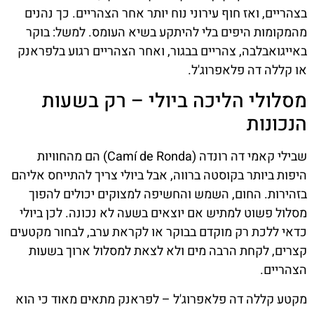
בצהריים, ואז חוף עירוני נוח יותר אחר הצהריים. כך נהנים
מהמקומות היפים בלי להיתקע בשיא העומס. למשל: בוקר
באייגואבלבה, צהריים בבגור, ואחר הצהריים רגוע בלפראנק
או קללה דה פלאפרוג'ל.
מסלולי הליכה ביולי – רק בשעות
הנכונות
שבילי קאמי דה רונדה (Camí de Ronda) הם מהחוויות
היפות ביותר בקוסטה ברווה, אבל ביולי צריך להתייחס אליהם
בזהירות. החום, השמש והחשיפה למצוקים יכולים להפוך
מסלול פשוט למתיש אם יוצאים בשעה לא נכונה. לכן ביולי
כדאי ללכת רק מוקדם בבוקר או לקראת ערב, לבחור מקטעים
קצרים, לקחת הרבה מים ולא לצאת למסלול ארוך בשעות
הצהריים.
מקטע קללה דה פלאפרוג'ל – לפראנק מתאים מאוד כי הוא