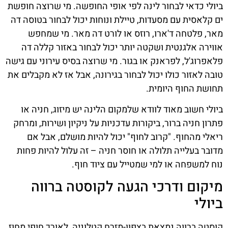
ביולי כדאי לבחור לינה לפי אופי החופשה. מי שרוצה חופשת
ים קלאסית עם מסעדות, טיילת ונוחות יכול לבחור בטוסה דה
מאר, פלטחה ד'ארו, רוזס או לורט דה מאר. מי שמחפש
אווירה אלגנטית ושקטה יותר יכול לבחור באזור קללה דה
פלאפרוג'ל, לפראנק או בגור. מי שרוצה בסיס עירוני עם גישה
טובה לאזור כולו יכול לבחור בגירונה, אבל אז לא מקבלים את
תחושת החוף היומית.
ביולי חשוב מאוד לוודא שלמקום הלינה יש מיזוג, חניה או
פתרון חניה ברור, ביקורות עדכניות על ניקיון ושירות, ומרחק
ריאלי מהחוף. "קרוב לחוף" יכול להיות מושלם, אבל אם
מדובר בעלייה תלולה או חוסר חניה – זה עלול להיות פחות
נוח למשפחה או למי שמטייל עם ציוד חוף.
מיקום ודרכי הגעה לקוסטה ברווה
ביולי
קוסטה ברווה נמצאת בצפון-מזרח קטלוניה, לאורך חופי מחוז