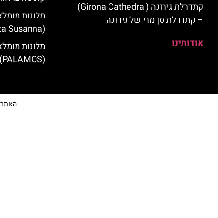
קתדרלת גירונה (Girona Cathedral)
מלונות מומלצ
– קתדרלת סן מרי של גירונה
(Santa Susanna)
אודותינו
מלונות מומלצ
(PALAMOS)
האתר הי