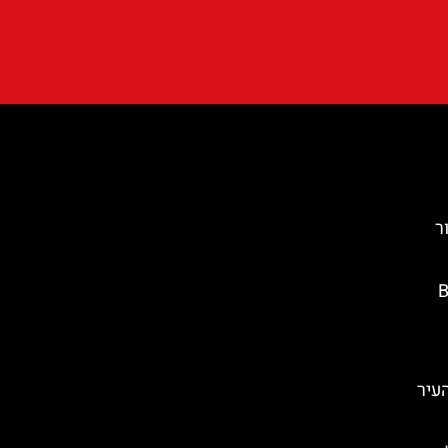
סור
Ba
העיר