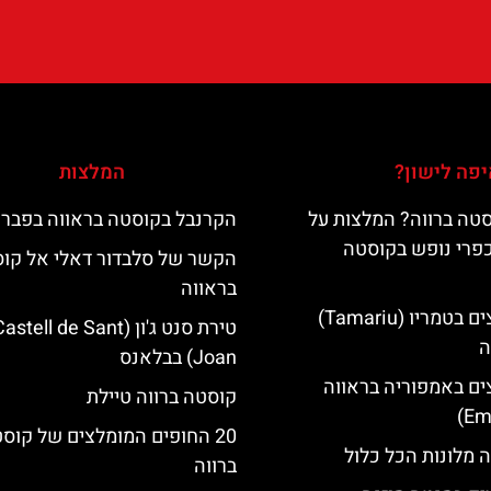
פה לישון?
המלצות
טה ברווה? המלצות על
הקרנבל בקוסטה בראווה בפברו
כפרי נופש בקוסטה
הקשר של סלבדור דאלי אל קו
בראווה
מלונות מומלצים בטמריו (Tamariu)
טירת סנט ג'ון (astell de Sant
ה
Joan) בבלאנס
ים באמפוריה בראווה
קוסטה ברווה טיילת
20 החופים המומלצים של קוס
 מלונות הכל כלול
ברווה