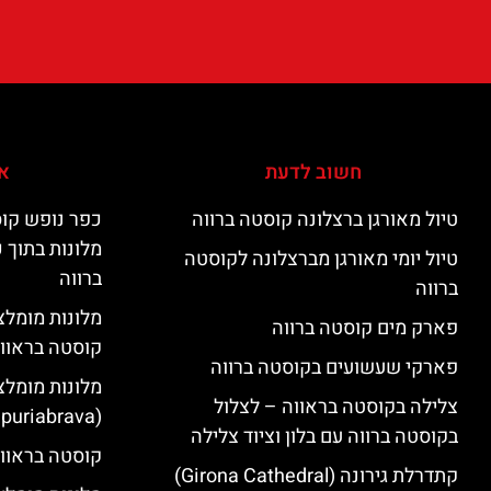
חשוב לדעת
אי
טיול מאורגן ברצלונה קוסטה ברווה
כפר נופש קוס
מלונות בתוך 
טיול יומי מאורגן מברצלונה לקוסטה
ברווה
ברווה
פארק מים קוסטה ברווה
קוסטה בראוו
פארקי שעשועים בקוסטה ברווה
מלונות מומלצ
צלילה בקוסטה בראווה – לצלול
(Empuriabrava)
בקוסטה ברווה עם בלון וציוד צלילה
קוסטה בראווה
קתדרלת גירונה (Girona Cathedral)