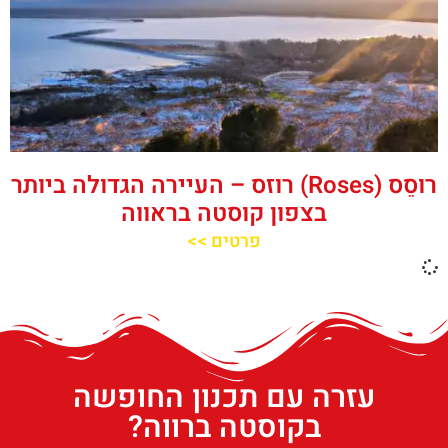
רוסֵס (Roses) רוזס – העיירה הגדולה ביותר
בצפון קוסטה בראווה
פרטים >>
עזרה עם תכנון החופשה
בקוסטה ברווה?