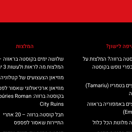
פה לישון?
המלצות
טה ברווה? המלצות על
שלושה ימים בקוסטה בראווה –
כפרי נופש בקוסטה
המלצות מה לראות ולעשות 3 ימים
מוזיאון הצעצועים של קטלוניה
מלונות מומלצים בטמריו (Tamariu)
מוזיאון ארכיאולוגי שאסור לפ
ה
בקוסטה ברווה: es Roman
ים באמפוריה בראווה
City Ruins
חבל קוסטה ברווה – 20 אתרי
 מלונות הכל כלול
התיירות שאסור לפספס