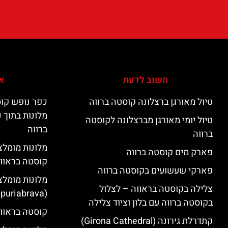
חשוב לדעת
אי
טיול מאורגן ברצלונה קוסטה ברווה
כפר נופש קוס
מלונות בתוך 
טיול יומי מאורגן מברצלונה לקוסטה
ברווה
ברווה
פארק מים קוסטה ברווה
קוסטה בראוו
פארקי שעשועים בקוסטה ברווה
מלונות מומלצ
צלילה בקוסטה בראווה – לצלול
(Empuriabrava)
בקוסטה ברווה עם בלון וציוד צלילה
קוסטה בראווה
קתדרלת גירונה (Girona Cathedral)