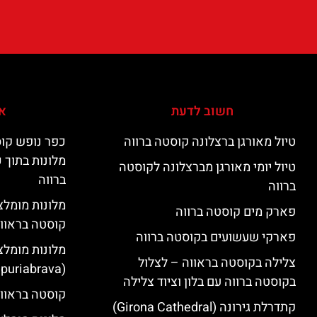
חשוב לדעת
אי
טיול מאורגן ברצלונה קוסטה ברווה
כפר נופש קוס
מלונות בתוך 
טיול יומי מאורגן מברצלונה לקוסטה
ברווה
ברווה
פארק מים קוסטה ברווה
קוסטה בראוו
פארקי שעשועים בקוסטה ברווה
מלונות מומלצ
צלילה בקוסטה בראווה – לצלול
(Empuriabrava)
בקוסטה ברווה עם בלון וציוד צלילה
קוסטה בראווה
קתדרלת גירונה (Girona Cathedral)