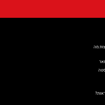
ות מה
אר
סטה
ראות?