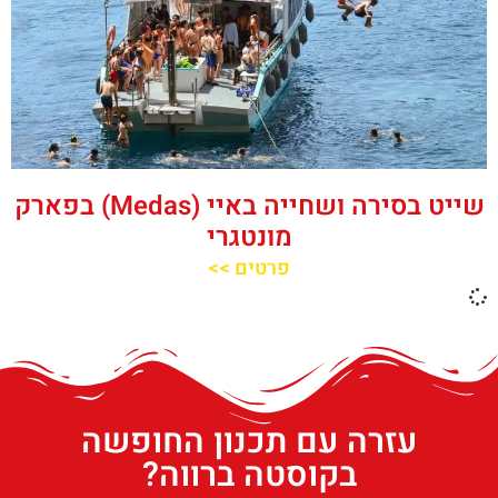
שייט בסירה ושחייה באיי (Medas) בפארק
מונטגרי
פרטים >>
עזרה עם תכנון החופשה
בקוסטה ברווה?