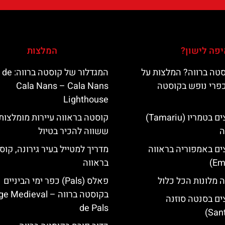
פה לישון?
המלצות
טה ברווה? המלצות על
המגדלור של קוס‪‪
כפרי נופש בקוסטה
Cala Nans – Cala Nans
Lighthouse‬‬
מלונות מומלצים בטמריו (Tamariu)
קוסטה בראווה עיירות מומלצות
ה
ששווה להכיר בטיול
ים באמפוריה בראווה
מדריך למטייל בעיר גירונה, קוס
בראווה
 מלונות הכל כלול
פאלס (Pals) כפר ימי הביניים
בקוסטה ברווה – ‪‪edieval
ים בסנטה סוזנה
de Pals‬‬