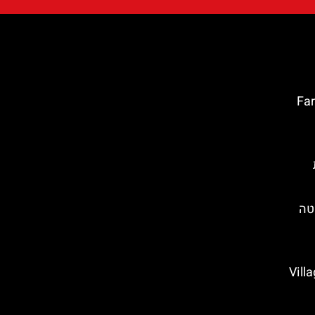
טה ברווה: Far de
טה
Village M