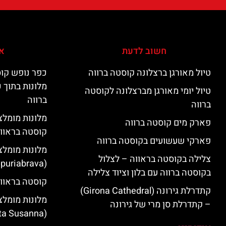
חשוב לדעת
אי
טיול מאורגן ברצלונה קוסטה ברווה
כפר נופש קוס
מלונות בתוך 
טיול יומי מאורגן מברצלונה לקוסטה
ברווה
ברווה
פארק מים קוסטה ברווה
קוסטה בראוו
פארקי שעשועים בקוסטה ברווה
מלונות מומלצ
צלילה בקוסטה בראווה – לצלול
(Empuriabrava)
בקוסטה ברווה עם בלון וציוד צלילה
קוסטה בראווה
קתדרלת גירונה (Girona Cathedral)
מלונות מומלצ
– קתדרלת סן מרי של גירונה
(Santa Susanna)