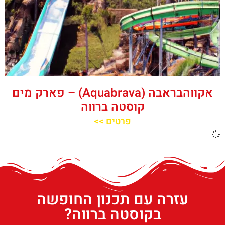
אקווהבראבה (Aquabrava) – פארק מים
קוסטה ברווה
פרטים >>
עזרה עם תכנון החופשה
בקוסטה ברווה?