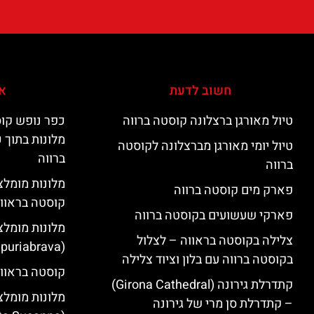
חשוב לדעת
אי
טיול מאורגן ברצלונה קוסטה ברווה
כפר נופש קוס
מלונות בתוך 
טיול יומי מאורגן מברצלונה לקוסטה
ברווה
ברווה
פארק מים קוסטה ברווה
קוסטה בראוו
פארקי שעשועים בקוסטה ברווה
מלונות מומלצ
צלילה בקוסטה בראווה – לצלול
(Empuriabrava)
בקוסטה ברווה עם בלון וציוד צלילה
קוסטה בראווה
קתדרלת גירונה (Girona Cathedral)
מלונות מומלצ
– קתדרלת סן מרי של גירונה