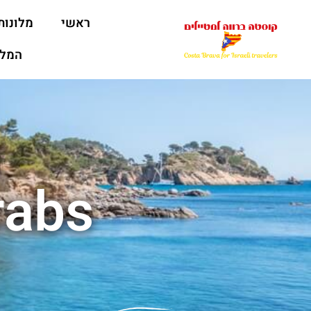
ראשי
מלונות
המלצ
 Àrabs