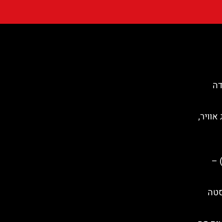
דה
אוויר,
טה סוזנה (Santa Susanna) –
סטה