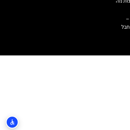
ות מה
–
 חבל