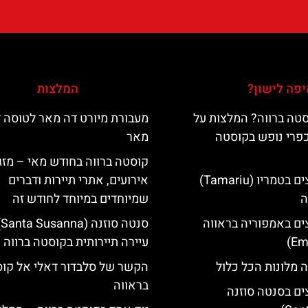
פה לישון?
המלצות
טה ברווה? המלצות על
מעבורת מיורט דה מאר לטוסה 
כפרי נופש בקוסטה
מאר
קוסטה ברווה בחודש מאי – מזג 
מלונות מומלצים בטמריו (Tamariu)
אירועים, אתרי תיירות ודברים
ה
שמיוחדים במיוחד לחודש זה
ים באמפוריה בראווה
סנ
עיירה תיירותית בקוסטה ברווה
 מלונות הכל כלול
הקשר של סלבדור דאלי אל קו
בראווה
ים בסנטה סוזנה