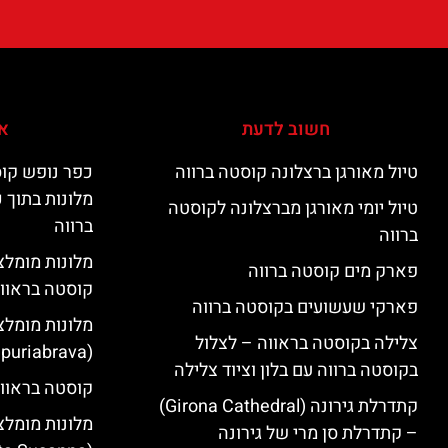
חשוב לדעת
אי
טיול מאורגן ברצלונה קוסטה ברווה
כפר נופש קוס
מלונות בתוך 
טיול יומי מאורגן מברצלונה לקוסטה
ברווה
ברווה
פארק מים קוסטה ברווה
קוסטה בראוו
פארקי שעשועים בקוסטה ברווה
מלונות מומלצ
צלילה בקוסטה בראווה – לצלול
(Empuriabrava)
בקוסטה ברווה עם בלון וציוד צלילה
קוסטה בראווה
קתדרלת גירונה (Girona Cathedral)
מלונות מומלצ
– קתדרלת סן מרי של גירונה