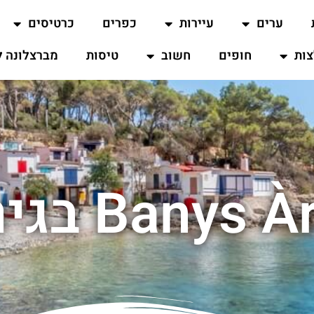
ערים
עיירות
כפרים
כרטיסים
ות
חופים
חשוב
טיסות
מברצלונה ל
Banys בגירונה