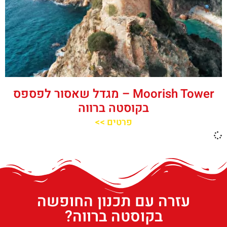
‪‪Moorish Tower‬‬ – מגדל שאסור לפספס
בקוסטה ברווה
פרטים >>
עזרה עם תכנון החופשה
בקוסטה ברווה?