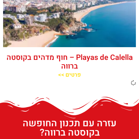
‪‪Playas de Calella‬‬ – חוף מדהים בקוסטה
ברווה
פרטים >>
עזרה עם תכנון החופשה
בקוסטה ברווה?