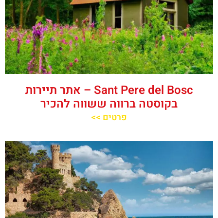
‪‪Sant Pere del Bosc‬‬ – אתר תיירות
בקוסטה ברווה ששווה להכיר
פרטים >>