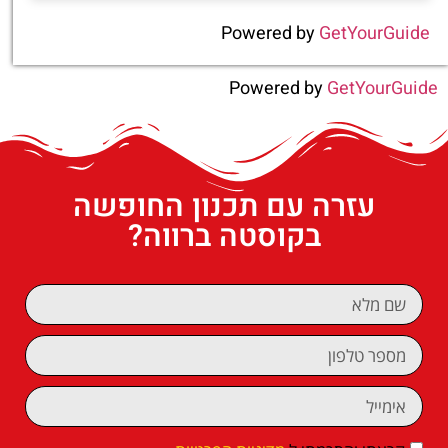
Powered by
GetYourGuide
Powered by
GetYourGuide
עזרה עם תכנון החופשה
בקוסטה ברווה?