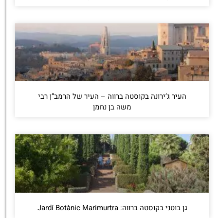
העיר ג’ירונה בקוסטה ברווה – העיר של הרמב”ן רבי
משה בן נחמן
גן בוטני בקוסטה ברווה: ‪‪Jardí Botànic Marimurtra‬‬