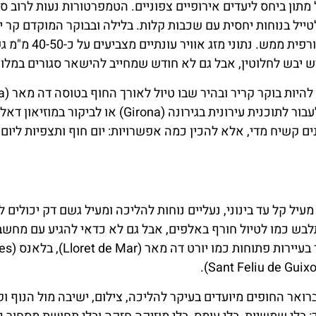
ייל בנוחות יחסית עם שכבות קלות. בלילה ובבוקר המוקדם קר יו
ובאזורים פתוחים ליד הים הרוח יכולה לגרום לתחושה חורפית ממש. נתוני מזג אווי
בפועל, החוויה בפבר
de Mar) יהיה מושלם, ויכול להיות יום גשום שבו עדיף לעבור לתוכנית עירונית בגירונה (Girona) או לביקור במוזיאון דא
ם קשיח מדי, אלא להכין כמה אפשרויות: יום חוף ותצפיות ליום 
מעיל קל עד בינוני, נעליים נוחות להליכה ומעיל גשם דק יכולים 
התלבש כמו לטיול חורף באלפים, אבל גם לא כדאי להגיע עם מחש
רואר החופים מיועדים בעיקר להליכה, צילום, ישיבה מול הנוף ו