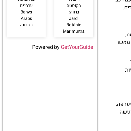
בקוסטה
ערביים
ים.
ברווה:
Banys
Àrabs
‪‪Jardí
Botànic
בגירונה
Marimurtra‬‬
ה,
Vila Vell) נעימה הרבה יותר מאשר
Powered by
GetYourGuide
ות
יפהפה,
רגישה