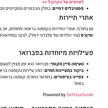
רכב
לפרטים על הקרנבל >>
פסטיבלים דתיים:
בחלק מהכפרים מתקיימים פסטי
השוואת מחירים
אתרי תיירות
לחצו
פה!
גם בחורף, אתרי התיירות בקוסטה בראווה פתוחים, אך ב
ו
פיגֶרס
(עיר הולדתו של סלבדור דאלי), לבקר במוזיאונים
פעילויות מיוחדות בפברואר
טעימה מיין מקומי:
פברואר הוא זמן מצוין לטעום
ביקור במעיינות חמים:
כמה עיירות בקוסטה בראוו
צפייה בציפורים:
בחודשי החורף, קוסטה בראווה ה
באזור.
Powered by
GetYourGuide