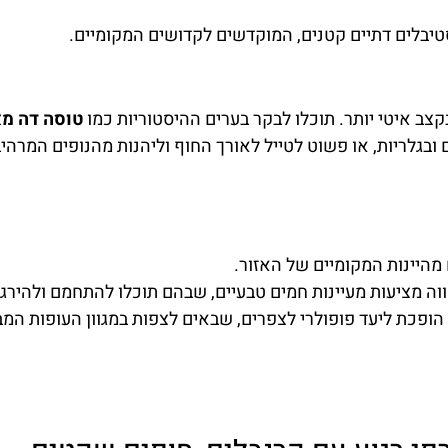
הסודית
מציאת מלון
מומלץ?
בלים דתיים קטנים, המוקדשים לקדושים המקומיים.
כל המידע המקיף
על ברצלונה
לחצו
וקוסטה ברווה
פה!
בקבוצת
קצב איטי יותר. תוכלו לבקר בערים ההיסטוריות כמו
טוסה דה מ
הפייסבוק שלנו
 ובגלריות, או פשוט לטייל לאורך החוף וליהנות מהנופים המרהיב
לחצו פה!
 מהיינות המקומיים של האזור.
ה מציעות מעיינות חמים טבעיים, שבהם תוכלו להתחמם ולהירגע
ופכת ליעד פופולרי לצפרים, שבאים לצפות במגוון העופות המ