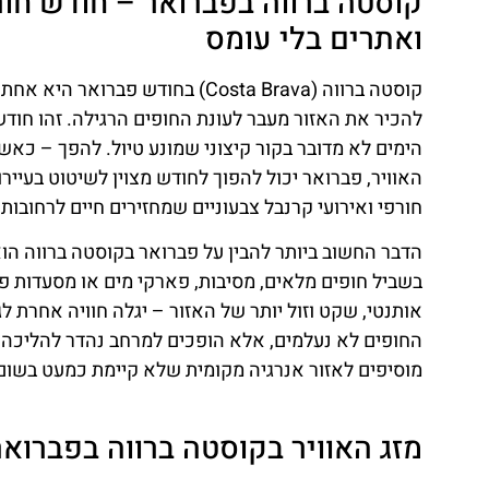
קוסטה ברווה בפברואר – חודש חור
ואתרים בלי עומס
קוסטה ברווה (Costa Brava) בחוד
להכיר את האזור מעבר לעונת החופים הרגילה. זהו חודש
הימים לא מדובר בקור קיצוני שמונע טיול. להפך – כאשר
האוויר, פברואר יכול להפוך לחודש מצוין לשיטוט בעיירו
חורפי ואירועי קרנבל צבעוניים שמחזירים חיים לרחובות 
הדבר החשוב ביותר להבין על פברואר בקוסטה ברווה הוא 
בשביל חופים מלאים, מסיבות, פארקי מים או מסעדות פ
אותנטי, שקט וזול יותר של האזור – יגלה חוויה אחרת ל
החופים לא נעלמים, אלא הופכים למרחב נהדר להליכה ו
מוסיפים לאזור אנרגיה מקומית שלא קיימת כמעט בשום
מזג האוויר בקוסטה ברווה בפברואר 