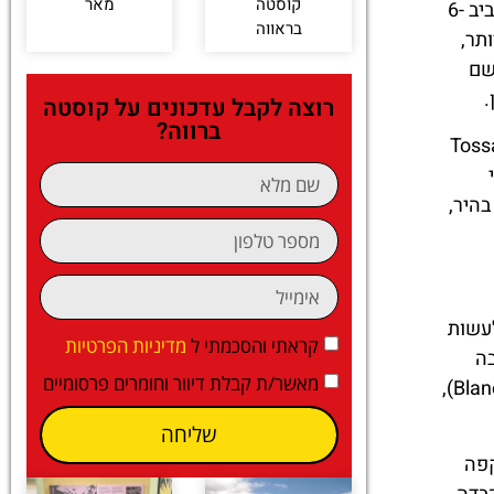
קוסטה
מאר
פברואר בקוסטה ברווה הוא חודש חורפי, אבל בדרך כלל מתון ביחס ליעדים אירופיים צפוניים. הטמפרטורות נעות לרוב סביב 6-
בראווה
תר,
ר עונתיים מצביעים על כ-40-50 מ"מ גשם
רוצה לקבל עדכונים על קוסטה
ברווה?
ואר משתנה מאוד בין יום ליום. יכול להיות בוקר קריר ובהיר שבו טיול לאורך החוף בטוסה דה מאר (Tossa
לי
בהיר,
לעשות
קראתי והסכמתי ל
מדיניות הפרטיות
בה
מאשר/ת קבלת דיוור וחומרים פרסומיים
שספרד תמיד חמימה. ליד הים הרוח משמעותית, במיוחד בעיירות פתוחות כמו יורט דה מאר (Lloret de Mar), בלאנס (Blanes),
שליחה
קפה