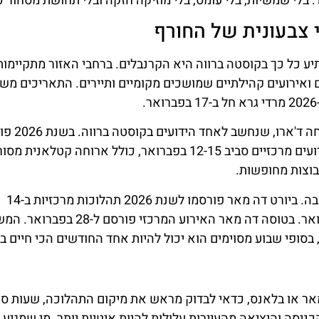
: בלי שמשיות, בלי עומס, בלי מוזיקה חזקה ובלי תחושת מסחור כ
 צבעונית של החורף
ע כל כך בקוסטה ברווה היא הקרנבלים. ברחבי האזור מתקיימות
ים ואירועים קהילתיים שמושכים מקומיים ותיירים. התאריכים מש
אחד הקרנבלים הבולטים באזור הוא 
אירועי הקרנבל בעיר נפתחים כבר ב-7 בפברואר, עם אירועים מרכזיים סביב 12-15 בפברואר, כולל ארוחה קטלא
וצות מחופשות.
גם הקרנבל של דרום קוסטה ברווה הוא נקודת עניין חשובה. ביורט דה מאר פורסמו לשנת 2026 תהלוכות מרכזיות ב-14
בפברואר וב-15 בפברואר, ובבלאנס תהלוכה ב-15 בפברואר. בטוסה דה מאר האירוע המרכ
בסופי שבוע מסוימים הוא יכול להיות אחד החודשים הכי חיים ב
מאר או בלאנס, כדאי לבדוק מראש את מיקום התהלוכה, שעות סג
ניסה והיציאה מהעיירות עלולות להיות איטיות יותר. מי שמגיע 