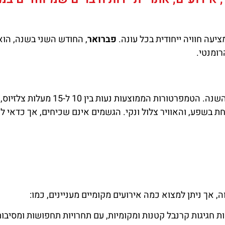
יעה חוויה ייחודית בכל עונה.
פברואר
, החודש השני בשנה, הוא 
ומנטי.
פברואר בקוסטה בראווה הוא חודש קריר יחסית לשאר השנה. הטמפרטורות הממוצעות נעות בין 10 ל-15 מעלות צלזיוס,
חת בשפע, והאוויר צלול ונקי. הגשמים אינם שכיחים, אך כדאי ל
 אך ניתן למצוא כמה אירועים מקומיים מעניינים, כמו:
ברצלונה
מלונות
חגיגות קרנבל קטנות ומקומיות, עם תחרויות תחפושות ומסיבות