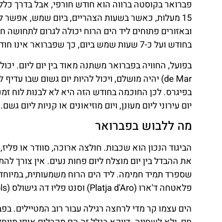
15 מעלות, כאשר בשעות הצהריים, ביום שמש, אפשר לט
בחודש ועל כ-7 שעות שמש ביום, כך שפברואר אינו חודש יבש לחלוטין, אבל גם לא חודש שמחייב להישאר סגורים במלון.
בפיגרס. לכן החוכמה בחודש הזה היא לא לבנות לוח זמני
יום עירוני ליום מעונן, ויום מוזיאונים או קניות ליום גשם.
מה ללבוש בפברואר
הביגוד הנכון הוא שכבות. חולצה ארוכה, סוודר או פליז, 
את ההבדל בין יום מוצלח ליום פחות נעים. אין צורך ל
פלאטחה ד'ארו (Platja d'Aro) וסנט פליו דה גישולס (Sant Feliu de Guixols).
הים עצמו קר מדי לרחצה רגילה עבור רוב המטיילים. בפב