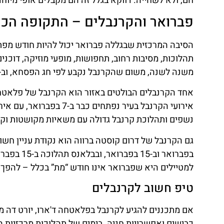
חם, ולא לשחייה. דווקא בגלל זה הם מקבלים אופי מיוחד
פברואר והקרנבלים – התקופה הכי
הסיבה המרכזית שבגללה פברואר יכול להיות חודש מפתי
תהלוכות, מסיבות רחוב, תחפושות, מופעי מוזיקה, דוכנ
משנה לשנה, משום שהקרנבל נקבע לפי חג הפסחא, וב-2026 מרדי גרא חל ב-17 בפברואר.
נשפים ותהלוכת קרנבל גדולה עם משאיות מקושטות וקב
למטיילים היא שפברואר אינו חודש “מת” בכלל – להפך, 
טיפ חשוב לקרנבלים
אם מתכננים להגיע לקרנבל בפלאטחה ד'ארו, יורט דה 
כבישים ואפשרויות חניה. בימים של תהלוכות מרכזיות הכ