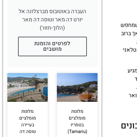
העברה באוטובוס מברצלונה אל
יורט דה מאר וטוסה דה מאר
מי שמחפש
(הלוך-חזור)
ך ברוב
לפרטים והזמנת
מושבים
טלאני
גיע
ואר
מלונות
מלונות
מומלצים
מומלצים
ונים
בטמריו
בעיירה
(Tamariu)
טוסה דה