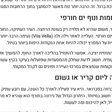
ת ברגל. זה הרבה יותר נוח מאשר להסתבך בתוך הרחובות הסגור
ת ונוף ים חורפי
, משום שהיא לא תלויה רק בעונת הרחצה. העיר העתיקה, החומ
נקודות התצפית והחוף המרכזי יוצרים חוויה מלאה גם ביום חורפי. העלייה לאזור וילה ולה (a
פית על המפרץ יכולה להיות אחת הנקודות היפות ביותר בטיול.
התחזית יציבה. אפשר להתחיל בהליכה לאורך החוף, להמשיך אל
ומית. חשוב לדעת שחלק מהמסעדות שפועלות בעיקר בקיץ עשוי
קומות שנמצאים במרכז העיירה ופונים גם לקהל המקומי.
ליום קריר או גשום
ברווה בפברואר. היא עיר פעילה לאורך כל השנה, עם רובע עתיק 
די חשוב במיוחד. היתרון הגדול של גירונה בחורף הוא שהיא לא מ
יל, לאן להיכנס ומה לעשות.