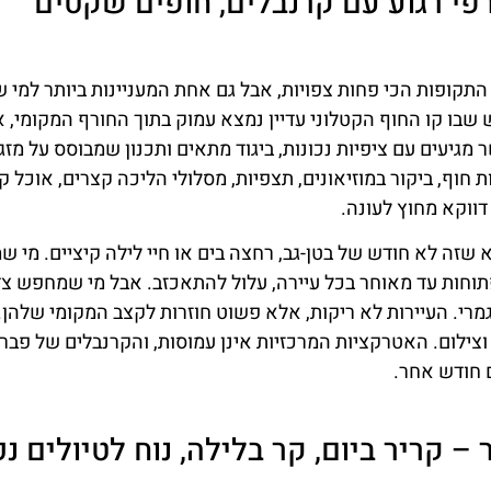
פי רגוע עם קרנבלים, חופים שקטים
ש פברואר היא אחת התקופות הכי פחות צפויות, אבל גם אחת המעניינות ביותר ל
 שבו קו החוף הקטלוני עדיין נמצא עמוק בתוך החורף המקומי, א
 מגיעים עם ציפיות נכונות, ביגוד מתאים ותכנון שמבוסס על מזג
ת חוף, ביקור במוזיאונים, תצפיות, מסלולי הליכה קצרים, אוכל ק
דווקא מחוץ לעונה.
שזה לא חודש של בטן-גב, רחצה בים או חיי לילה קיציים. מי שמ
תוחות עד מאוחר בכל עיירה, עלול להתאכזב. אבל מי שמחפש צד
גמרי. העיירות לא ריקות, אלא פשוט חוזרות לקצב המקומי שלהן.
צילום. האטרקציות המרכזיות אינן עמוסות, והקרנבלים של פבר
 חודש אחר.
– קריר ביום, קר בלילה, נוח לטיולים נכ