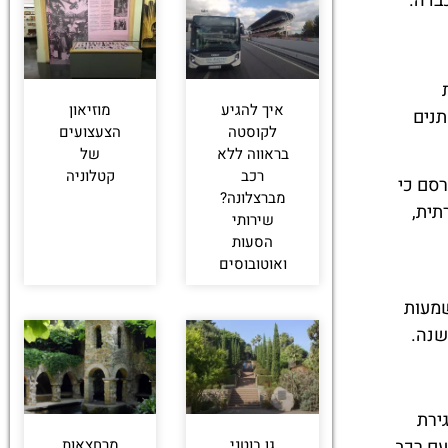
בדה.
איך להגיע
מוזיאון
תנים
לקוסטה
הצעצועים
בראווה ללא
של
רכב
קטלוניה
הקרנבל של פלאטחה ד'ארו, שנחשב לאחד הידועים בקוסטה ברווה. בשנת 2026 פורסם כי
מברצלונה?
נית מסורתית,
שירותי
הסעות
ואוטובוסים
זי פורסם ל-28 בפברואר. המשמעות
שנה.
ירת
עם רכב
גן בוטני
מרחצאות