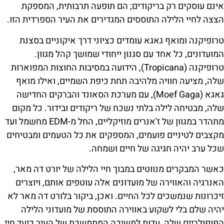
אינם עוסקים רק בריקודים; הם תופעה תרבותית, המספקת
הצצה לחיי הלילה התוססים המגדירים את העיר הספרדית הזו.
טרופיקנה ומואף גאגא עומדים כציוני דרך איקוניים בסצנת
המועדונים, כל אחד עם סגנון ייחודי שמושך קהל מגוון.
טרופיקנה (Tropicana), הידועה במסיבות החוצות המפוארות
שלה, מציעה חוויה מלהיבה תחת כיפת השמיים, ואילו מואף
גאגא (Moef Gaga), עם מערכת הסאונד והברקים החדישה
שלה, מבטיחה לילה בלתי נשכח של ריקודים ובידור. כל מקום
מתהדר במגוון של ז'אנרים מוזיקליים, החל מ-EDM מחשמל ועד
מקצבים לטיניים פועמים, המספקים את כל הטעמים ומבטיחים
שכל ערב יהיה חגיגה של חיים ושמחה.
כאשר המבקרים מנווטים במבוך חיי הלילה של יורט דה מאר,
האנרגיה והאווירה של מועדונים אלה עוטפים אותם, ויוצרים
זיכרונות שנמשכים לכל החיים. ואכן, ביקור בלורט דה מאר לא
יהיה שלם בלי לשקוע באווירה התוססת של מועדוני הלילה
הפופולריים שלה, עדות למשיכה המתמשכת של העיר כיעד חיי