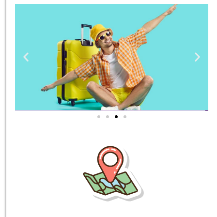
טיסות
מציאת
טיסה זולה?
לחצו
פה!