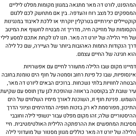
המהפנט, לורט דה מאר מתגאה במגוון מקומות מפלט ליליים
המספקים כל מצב רוח והעדפה. בין אם מתחשק לכם ללגום
קוקטיילים יצירתיים בטרקלין יוקרתי או ללכת לאיבוד במנגינות
הקסומות של מוזיקה חיה, מדריך זה מבטיח לחשוף את המיטב
של חיי הלילה של יורט דה מאר. תנו לנו לקחת אתכם למסע לילי
דרך הנקודות החמות האהובות ביותר של העיירה, שם כל לילה
הוא חגיגה של החיים עצמם.
דמיינו מקום שבו הלילה מתעורר לחיים עם אפשרויות
אינסופיות, שבו כל פינת רחוב וסמטה על חוף הים טומנת בחובה
הבטחה לחוויות בלתי נשכחות. ברוכים הבאים ליורט דה מאר,
עיר שובת לב בקוסטה בראווה שהופכת לגן עדן תוסס עם שקיעת
השמש. פנינת חוף זו, השוכנת לאורך מימיו השלווים של הים
התיכון, מפורסמת לא רק בזכות חופיה המדהימים וציוני הדרך
ההיסטוריים שלה; זהו מקום מפלט עבור ינשופי לילה וחובבי
מסיבות המחפשים את ההרפתקה הלילית האולטימטיבית. חיי
הלילה של יורט דה מאר כוללים מגוון מסנוור של מועדוני לילה