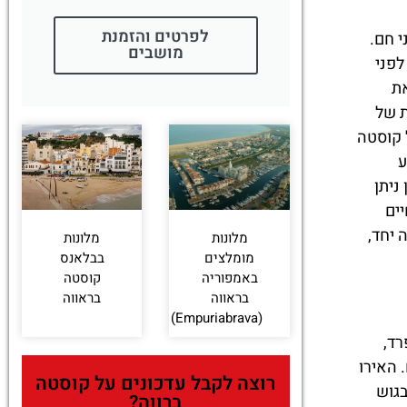
לפרטים והזמנת
ני חם.
מושבים
לפני
את
ת של
 קוסטה
ע
ניתן
ים
 יחד,
מלונות
מלונות
מומלצים
בבלאנס
באמפוריה
קוסטה
בראווה
בראווה
(Empuriabrava)
רד,
 האירו
רוצה לקבל עדכונים על קוסטה
בגוש
ברווה?