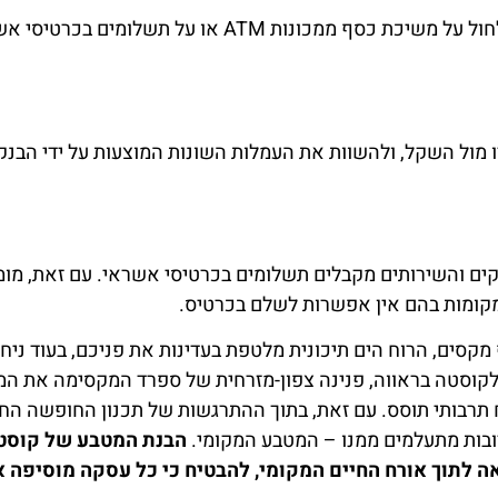
כל המידע המקיף
לחצו
שימו לב לעמלות המרה שעלולות לחול על משיכת כסף ממכונות ATM או על תשלומים בכ
על ברצלונה
פה!
וקוסטה ברווה
בקבוצת
הפייסבוק שלנו
 מול השקל, ולהשוות את העמלות השונות המוצעות על ידי הבנק
לחצו פה!
עסקים והשירותים מקבלים תשלומים בכרטיסי אשראי. עם זאת, מו
מקומות בהם אין אפשרות לשלם בכרטיס.
קסים, הרוח הים תיכונית מלטפת בעדינות את פניכם, בעוד ניחו
 לקוסטה בראווה, פנינה צפון-מזרחית של ספרד המקסימה את ה
ח תרבותי תוסס. עם זאת, בתוך ההתרגשות של תכנון החופשה הח
ובות מתעלמים ממנו – המטבע המקומי.
הבנת המטבע של קוסט
לאה לתוך אורח החיים המקומי, להבטיח כי כל עסקה מוסיפה 