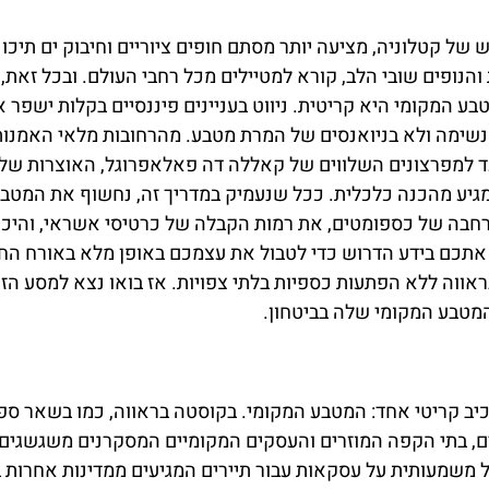
ועת חוף שטופת שמש של קטלוניה, מציעה יותר מסתם חופים ציוריים וחיבוק ים תיכו
הנופים שובי הלב, קורא למטיילים מכל רחבי העולם. ובכל זאת, 
 המקומי היא קריטית. ניווט בעניינים פיננסיים בקלות ישפר 
 נשימה ולא בניואנסים של המרת מטבע. מהרחובות מלאי האמנו
עד למפרצונים השלווים של קאללה דה פאלאפרוגל, האוצרות של
גיע מהכנה כלכלית. ככל שנעמיק במדריך זה, נחשוף את המטב
בה של כספומטים, את רמות הקבלה של כרטיסי אשראי, והיכן 
אתכם בידע הדרוש כדי לטבול את עצמכם באופן מלא באורח החי
ווה ללא הפתעות כספיות בלתי צפויות. אז בואו נצא למסע הזה
המטבע המקומי שלה בביטחון.
ב קריטי אחד: המטבע המקומי. בקוסטה בראווה, כמו בשאר ספ
, בתי הקפה המוזרים והעסקים המקומיים המסקרנים משגשגים.
ל משמעותית על עסקאות עבור תיירים המגיעים ממדינות אחרות 