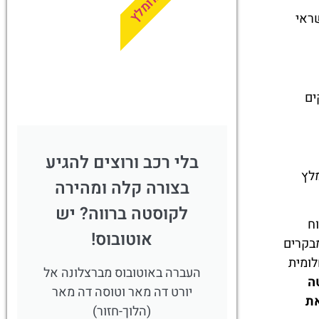
מומלץ
לחצו
רטיסי אשראי
פה!
ים
בלי רכב ורוצים להגיע
מלץ
בצורה קלה ומהירה
לקוסטה ברווה? יש
ח
אוטובוס!
מבקרים
לומית
העברה באוטובוס מברצלונה אל
ה
יורט דה מאר וטוסה דה מאר
את
(הלוך-חזור)