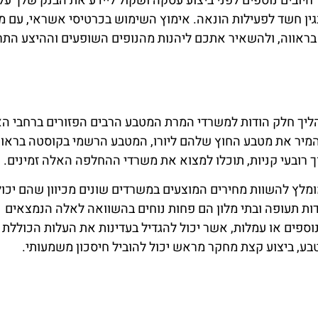
יובים נוספים לפני ביצוע עסקה ושקול ליידע את הבנק שלך על
גין חשד לפעילות הונאה. אימוץ השימוש בכרטיסי אשראי, עם מ
ראווה, ולהשאיר אתכם ליהנות מהנופים השופעים וההיצע התר
ליך חלק הודות למשרדי המרת המטבע הרבים הפזורים ברחבי הא
המיר את מטבע החוץ שלהם ליורו, המטבע הרשמי בקוסטה בראוו
בתוך רובעי קניות, תוכלו למצוא את משרדי ההחלפה האלה זמינים.
מלץ להשוות מחירים המוצעים במשרדים שונים מכיוון שהם יכול
ות תעופה ובתי מלון הם פחות נוחים בהשוואה לאלה הנמצאים
 נוספים או עמלות, אשר יכול להגדיל בעדינות את העלות הכוללת
, ביצוע קצת מחקר מראש יכול להוביל חיסכון משמעותי.