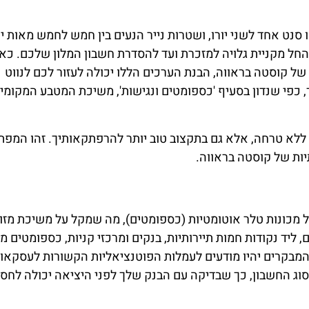
סנט אחד לשני יורו, ושטרות נייר הנעים בין חמש לחמש מאות יור
 החל מקניית גלויה למזכרת ועד להסדרת חשבון המלון שלכם. כ
ל קוסטה בראווה, הבנת הערכים הללו יכולה לעזור לכם לנווט
 כפי שנדון בסעיף 'כספומטים ונגישות', משיכת המטבע המקומי 
לא טרחה, אלא גם בתקצוב טוב יותר להרפתקאותיך. זהו המפת
ות של קוסטה בראווה.
ל מכונות טלר אוטומטיות (כספומטים), מה שמקל על משיכת מזו
 ליד נקודות חמות תיירותיות, בנקים ומרכזי קניות, כספומטים 
המבקרים יהיו מודעים לעמלות הפוטנציאליות הקשורות לעסקאו
סוג החשבון, כך שבדיקה עם הבנק שלך לפני היציאה יכולה לחסו