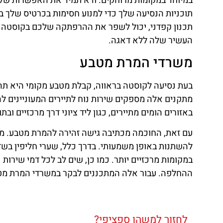
במיוחד במקומות מרוחקים. ודא תמיד את האפשרות של ח
תוכניות הנסיעה שלך כדי למנוע חסימות בכרטיס שלך ב
תכנון קפדני, יכול לשפר את ההרפתקה שלכם בקוסטה ב
העשיר שלה ללא דאגה.
משרדי המרת מטבע
בעת נסיעה לקוסטה בראווה, קבלת מטבע מקומי היא תה
מתקנים אלה מספקים שירות נוח לתיירים המעוניינים ל
באזורים הומים מתיירים, כגון ליד ציוני דרך מרכזיים ו
עם זאת, החוכמה מכתיבה גישה זהירה להמרת מטבע. מו
להשתנות באופן משמעותי. בדרך כלל, שערי חליפין בשד
במקומות מרכזיים יותר. כמו כן, שים לב לכל דמי שירות
ההחלפה. עבור אלה המתכננים לבקר במשרדי המרת מטבע
לחזור למשהו ספציפי?