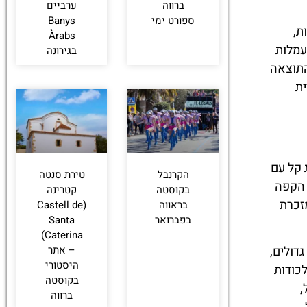
ברווה
ערביים
ספורט ימי
Banys
ת,
Àrabs
עמלות
בגירונה
התוצאה
ית
 קל עם
הקרנבל
טירת סנטה
 הקפה
בקוסטה
קטרינה
זכרת
בראווה
(Castell de
בפברואר
Santa
Caterina)
דולים,
– אתר
היסטורי
לכודות
בקוסטה
,
ברווה