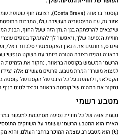
העושר של חוויית הנסיעה שלך.
קוסטה בראווה (Costa Brava), רצ
אזור זה, עם ההיסטוריה העשירה שלו, התרבות התוססת ו
שיוצאים להרפתקה בגן העדן הזה שעל החוף, הבנת המטבע
חוויית הנסיעה שלך, ויאפשר לך להתמקד בנופים עוצרי
פיגרס, החוגגים את הגאון האקסצנטרי סלבדור דאלי, ו
בראווה נהנים בצורה הטובה ביותר עם השקט הנפשי שמ
הרשמי המשמש בקוסטה בראווה, נחקור את הזמינות הרח
למצוא משרדי המרת מטבע. פרטים מעשיים אלה יציידו 
הקטלאני, ולהתענג על כל היבט של הקסם של קוסטה ברא
נחקור את המהות של קוסטה בראווה וכיצד לנווט בנוף 
מטבע רשמי
נשמת אפה של כל חוויית נסיעה מסתכמת למעשה במרכי
האירו הוא המטבע הרשמי ששומר על השווקים התוססים
(€) הוא מטבע רב עוצמה המוכר ברחבי העולם, והוא מק