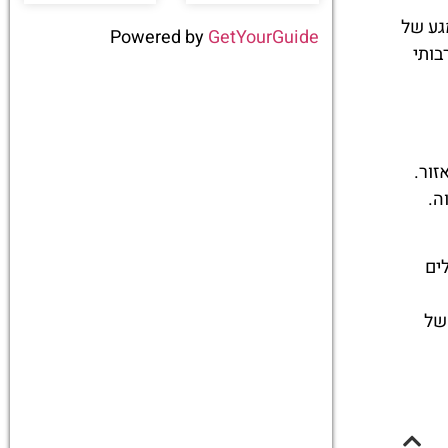
גע של
Powered by
GetYourGuide
בותי
זור.
ה.
ים
 של