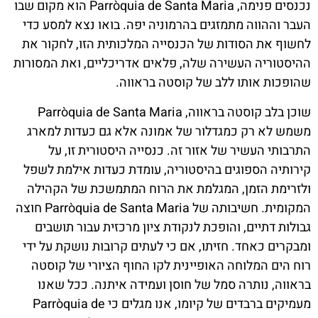
נכנסים פנימה, Parròquia de Santa Maria הוא מקום שבו
העבר וההווה מתמזגים בהרמוניה יפה. בואו נצא למסע כדי
לחשוף את הסודות של הכנסייה המלכותית הזו, לחקור את
ההיסטוריה העשירה שלה, פלאים אדריכליים, ואת המסורות
שהופכות אותו ללב של קוסטה בראווה.
שוכן בלב קוסטה בראווה, Parròquia de Santa Maria
משמש לא רק כמגדלור של אמונה אלא גם כעדות למארג
התרבותי העשיר של אזור זה. כנסייה היסטורית זו, על
קירותיה הספוגים בהיסטוריה, עומדת כעדות אילמת לשפל
ולזרימת הזמן, המגלמת את הרוח המתמשכת של הקהילה
המקומית. חשיבותה של Parròquia de Santa Maria חוצה
גבולות דתיים, והופכת לנקודת ציון מרכזית עבור תושבים
ומבקרים כאחד. חזיתו, אם כי לעתים קרובות נושקת על ידי
רוח הים המלוחה האופיינית לקו החוף הציורי של קוסטה
בראווה, נותרה סמל של חוסן ועמידה איתנה. ככל שאנו
מעמיקים ברבדים של קיומו, אנו מגלים כי Parròquia de