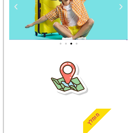
טיסות
מציאת
טיסה זולה?
לחצו
פה!
מומלץ