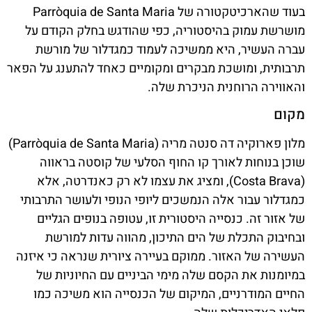
בעוד שהארכיטקטורה של Parròquia de Santa Maria
מושרשת עמוק בהיסטוריה, כפי שהודגש בחלק הקודם על
עברה העשיר, היא ממשיכה לעמוד כמגדלור של מורשת
תרבותית, ומושכת מבקרים ומקומיים כאחד להתענג על הפאר
והאווירה הרוחנית הניכרת שלה.
מקום
מלון פארוקיה דה סנטה מריה (Parròquia de Santa Maria)
שוכן בנוחות לאורך קו החוף הסלעי של קוסטה בראווה
(Costa Brava), ומציג את עצמו לא רק כאנדרטה, אלא
כמגדלור עבור אלה הנמשכים ליופי הנופי ולעושר התרבותי
של אזור זה. כנסייה היסטורית זו, עטופה בנופים הגליים
ובחיבוק התכלת של הים התיכון, מהווה עדות למורשת
העשירה של האזור. ממוקם בעיירה ציורית שנראה כי איזנה
במיומנות את הקסם שלה מימי הביניים עם החיוניות של
החיים המודרניים, המיקום של הכנסייה הוא משיכה כמו