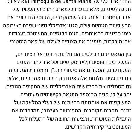
החן האדריכלי של Parròquia de Santa Maria הוא לא רק
חגיגה לעיניים, אלא גם עדות למארג התרבותי העשיר של
אזור קוסטה בראווה. ככל שמתקרבים, הכנסייה חושפת את
ההשפעות הגותיות שלה, סגנון אדריכלי נפוץ שפרח באירופה
בימי הביניים המאוחרים. חזית הכנסייה, המעוטרת בעבודות
אבן מורכבות, מזמינה את הצופים לעולם של פאר היסטורי.
בין המאפיינים הבולטים הם חלונות הוויטראז' הציוריים,
המשליכים דפוסים קליידוסקופיים של אור לתוך הפנים
המקודשים, ומספרים את סיפורי התנ"ך והמסורת המקומית
בגוונים עזים. חלונות אלה אינם רק הישגים אמנותיים, אלא
גם מסמלים את החידושים האדריכליים של התקופה הגותית.
יתר על כן, פנים הכנסייה מתגאה בקישוטים מעוטרים
המשקפים את אומנותם המיומנת של בעלי המלאכה של
זמנה. תקרות מקומרות, המפורטות בעיצובן, מהדהדות את
התפילות המושרות, ומציעות תחושה של התעלות לכל
המשוטט בין קירותיה הקדושים.