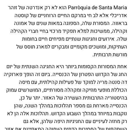
Parròquia de Santa Maria הוא לא רק אנדרטה של זוהר
אדריכלי אלא לב חי במרקם החיים הרוחניים של קוסטה
בראווה. המסורת שלה, הספוגה במאות שנים של אמונה
וקהילה, ממשיכות למלא תפקיד מרכזי בחיי חברי הקהילה
שלה. אירועים וחגיגות שנתיים מפיחים חיים בחומות
העתיקות, ומושכים מקומיים ומבקרים למארג תוסס של
מורשת תרבותית.
אחת המסורות הקסומות ביותר היא החגיגה השנתית של יום
החג של הקדוש הפטרון של הכנסייה. ביום זה הופך פארוקיה
דה סנטה מריה למוקד של פעילות קהילתית, עם מיסה
הכוללת מופעי מוזיקה ומקהלה מסורתיים, המושרשים עמוק
בהיסטוריה התרבותית העשירה של האזור. יתר על כן,
הכנסייה מארחת גם מספר תהלוכות במהלך השנה, שהן
נוקבות במיוחד במהלך השבוע הקדוש. תהלוכות אלה הן לא
רק מחזה לעיניים עם החגיגיות היפה שלהן, אלא גם
השתקפות של המסירות הדתית העמוקה המאפיינת את אזור