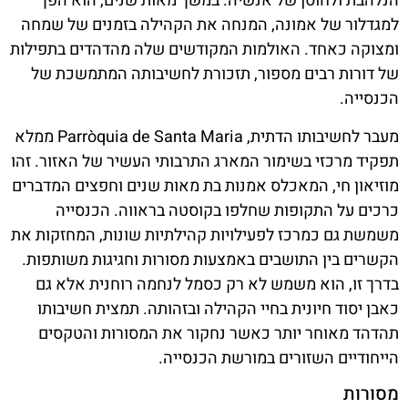
הנלהבת ולחוסן של אנשיה. במשך מאות שנים, הוא הפך
למגדלור של אמונה, המנחה את הקהילה בזמנים של שמחה
ומצוקה כאחד. האולמות המקודשים שלה מהדהדים בתפילות
של דורות רבים מספור, תזכורת לחשיבותה המתמשכת של
הכנסייה.
מעבר לחשיבותו הדתית, Parròquia de Santa Maria ממלא
תפקיד מרכזי בשימור המארג התרבותי העשיר של האזור. זהו
מוזיאון חי, המאכלס אמנות בת מאות שנים וחפצים המדברים
כרכים על התקופות שחלפו בקוסטה בראווה. הכנסייה
משמשת גם כמרכז לפעילויות קהילתיות שונות, המחזקות את
הקשרים בין התושבים באמצעות מסורות וחגיגות משותפות.
בדרך זו, הוא משמש לא רק כסמל לנחמה רוחנית אלא גם
כאבן יסוד חיונית בחיי הקהילה ובזהותה. תמצית חשיבותו
תהדהד מאוחר יותר כאשר נחקור את המסורות והטקסים
הייחודיים השזורים במורשת הכנסייה.
מסורות