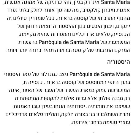
Santa Maria אינו רק בניין; זוהי כרוניקה של אמונה אנושית,
אמנות וזיכרון קולקטיבי, מה שהופך אותה לחלק בלתי נפרד
מהנוף התרבותי של קוסטה בראווה. ככל שמדריך טיולים זה
יתקדם, ויבחן היבטים כגון ההיסטוריה יוצאת הדופן של
הכנסייה, פלאים אדריכליים והמסורות שהיא מקיימת,
המשמעות של Parròquia de Santa Maria בהעשרת
המרקם התרבותי של קוסטה בראווה תהיה ברורה יותר ויותר.
היסטוריה
Parròquia de Santa Maria ניצב כמגדלור של פאר היסטורי
בתוך היופי המחוספס של קוסטה בראווה. כנסייה זו,
המושרשת עמוק במארג העשיר של העבר של האזור, אינה
רק מבנה פולחן אלא עדות אילמת לתקופות המתפתחות
שעיצבו את חומותיה. יסודותיה הונחו בעידן שבו האמנות
והדת השתלבו זו בזו בצורה חלקה, והולידו פלאים אדריכליים
עוצרי נשימה ברחבי אירופה.