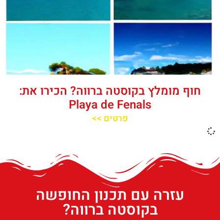
חוף מומלץ בקוסטה ברווה? הכירו את:
Playa de Fenals‬‬
פרטים >>
עזרה עם תכנון החופשה
בקוסטה ברווה?