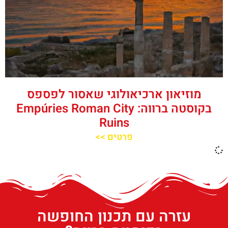
מוזיאון ארכיאולוגי שאסור לפספס
בקוסטה ברווה: Empúries Roman City
Ruins
פרטים >>
עזרה עם תכנון החופשה