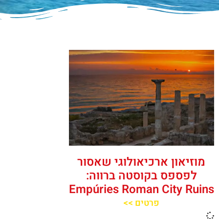
מוזיאון ארכיאולוגי שאסור
לפספס בקוסטה ברווה:
Empúries Roman City Ruins
פרטים >>