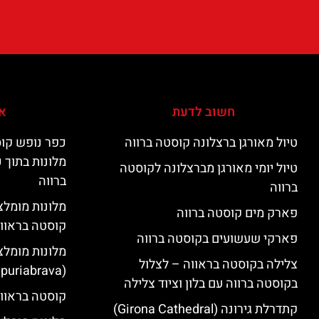
חשוב לדעת
אי
טיול מאורגן ברצלונה קוסטה ברווה
כפר נופש קוס
מלונות בתוך 
טיול יומי מאורגן מברצלונה לקוסטה
ברווה
ברווה
פארק מים קוסטה ברווה
קוסטה בראוו
פארקי שעשועים בקוסטה ברווה
מלונות מומלצ
צלילה בקוסטה בראווה – לצלול
(Empuriabrava)
בקוסטה ברווה עם בלון וציוד צלילה
קוסטה בראווה
קתדרלת גירונה (Girona Cathedral)