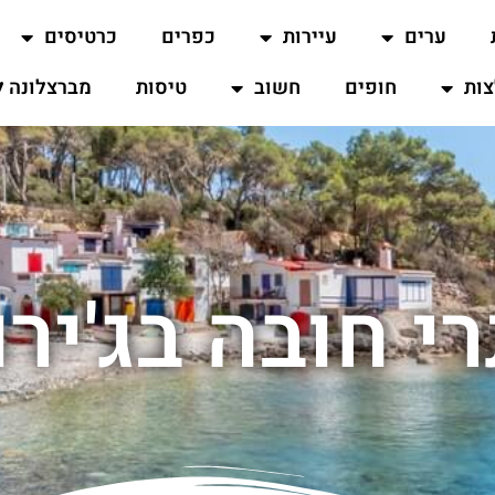
ערים
עיירות
כפרים
כרטיסים
ות
חופים
חשוב
טיסות
מברצלונה ל
י חובה בג'ירו