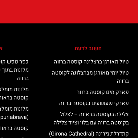
חשוב לדעת
אי
טיול מאורגן ברצלונה קוסטה ברווה
כפר נופש קוס
מלונות בתוך 
טיול יומי מאורגן מברצלונה לקוסטה
ברווה
ברווה
פארק מים קוסטה ברווה
קוסטה בראוו
פארקי שעשועים בקוסטה ברווה
מלונות מומלצ
צלילה בקוסטה בראווה – לצלול
(Empuriabrava)
בקוסטה ברווה עם בלון וציוד צלילה
קוסטה בראווה
קתדרלת גירונה (Girona Cathedral)