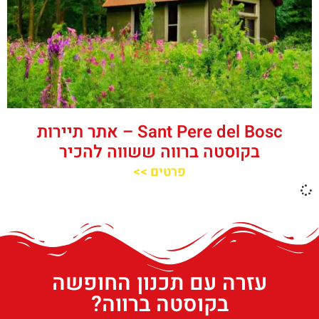
‪‪Sant Pere del Bosc‬‬ – אתר תיירות
בקוסטה ברווה ששווה להכיר
פרטים >>
עזרה עם תכנון החופשה
בקוסטה ברווה?