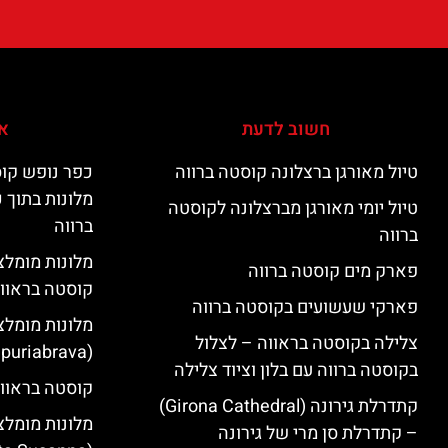
חשוב לדעת
אי
טיול מאורגן ברצלונה קוסטה ברווה
כפר נופש קוס
מלונות בתוך 
טיול יומי מאורגן מברצלונה לקוסטה
ברווה
ברווה
פארק מים קוסטה ברווה
קוסטה בראוו
פארקי שעשועים בקוסטה ברווה
מלונות מומלצ
צלילה בקוסטה בראווה – לצלול
(Empuriabrava)
בקוסטה ברווה עם בלון וציוד צלילה
קוסטה בראווה
קתדרלת גירונה (Girona Cathedral)
מלונות מומלצ
– קתדרלת סן מרי של גירונה