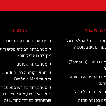
פה לישון?
המלצות
טה ברווה? המלצות על
הכירו את חומת העיר גירונה
כפרי נופש בקוסטה
קוסטה ברווה חבילות נופש ודיל
איך למצוא דיל טוב?
מלונות מומלצים בטמריו (Tamariu)
קוסטה ברווה קניונים
ה
גן בוטני בקוסטה ברווה: ‪‪Jardí
ים באמפוריה בראווה
Botànic Marimurtra‬‬
קוסטה ברווה בחודש ספטמבר –
 מלונות הכל כלול
אוויר, אירועים, אתרי תיירות וד
ים בסנטה סוזנה
שמיוחדים במיוחד לחודש זה