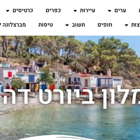
ערים
עיירות
כפרים
כרטיסים
ות
חופים
חשוב
טיסות
מברצלונה ל
לון ביורט דה