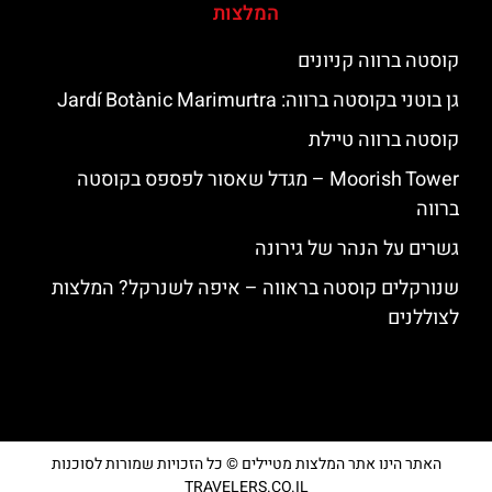
המלצות
קוסטה ברווה קניונים
גן בוטני בקוסטה ברווה: ‪‪Jardí Botànic Marimurtra‬‬
קוסטה ברווה טיילת
‪‪Moorish Tower‬‬ – מגדל שאסור לפספס בקוסטה
ברווה
גשרים על הנהר של גירונה
שנורקלים קוסטה בראווה – איפה לשנרקל? המלצות
לצוללנים
האתר הינו אתר המלצות מטיילים © כל הזכויות שמורות לסוכנות
TRAVELERS.CO.IL