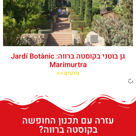
גן בוטני בקוסטה ברווה: ‪‪Jardí Botànic
Marimurtra‬‬
פרטים >>
עזרה עם תכנון החופשה
בקוסטה ברווה?