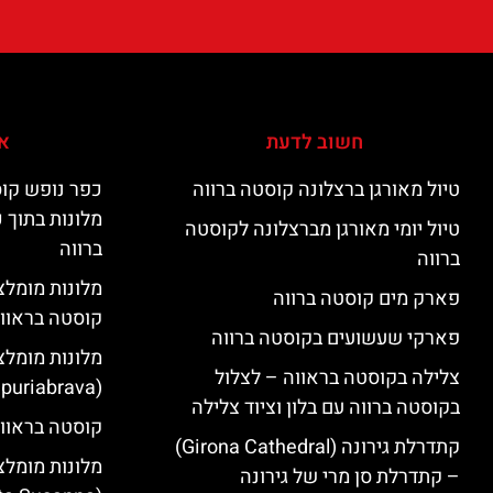
חשוב לדעת
אי
טיול מאורגן ברצלונה קוסטה ברווה
כפר נופש קוס
מלונות בתוך 
טיול יומי מאורגן מברצלונה לקוסטה
ברווה
ברווה
פארק מים קוסטה ברווה
קוסטה בראוו
פארקי שעשועים בקוסטה ברווה
מלונות מומלצ
צלילה בקוסטה בראווה – לצלול
(Empuriabrava)
בקוסטה ברווה עם בלון וציוד צלילה
קוסטה בראווה
קתדרלת גירונה (Girona Cathedral)
מלונות מומלצ
– קתדרלת סן מרי של גירונה