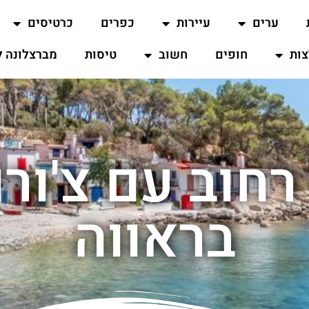
ערים
עיירות
כפרים
כרטיסים
ות
חופים
חשוב
טיסות
מברצלונה ל
 רחוב עם צ'ור
בראווה