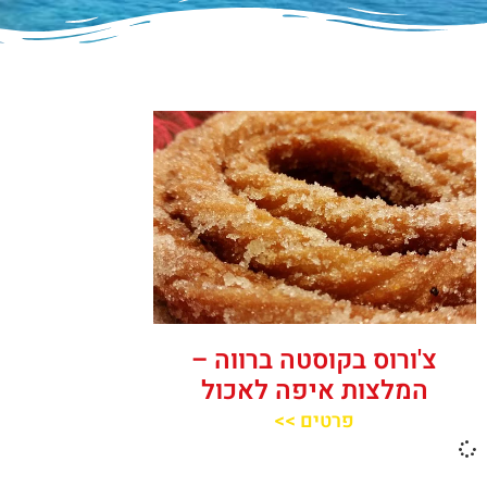
צ'ורוס בקוסטה ברווה –
המלצות איפה לאכול
פרטים >>