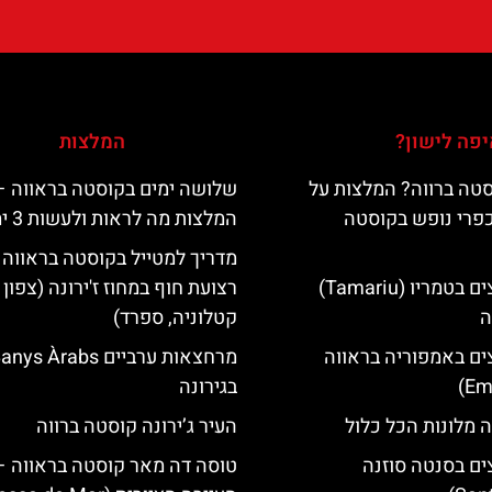
פה לישון?
המלצות
טה ברווה? המלצות על
שלושה ימים בקוסטה בראווה –
כפרי נופש בקוסטה
המלצות מה לראות ולעשות 3 ימים
מדריך למטייל בקוסטה בראווה 
מלונות מומלצים בטמריו (Tamariu)
רצועת חוף במחוז ז'ירונה (צפון
ה
קטלוניה, ספרד)
ים באמפוריה בראווה
מרחצאות ערביים nys Àrabs
בגירונה
 מלונות הכל כלול
העיר ג’ירונה קוסטה ברווה
ים בסנטה סוזנה
טוסה דה מאר קוסטה בראווה –