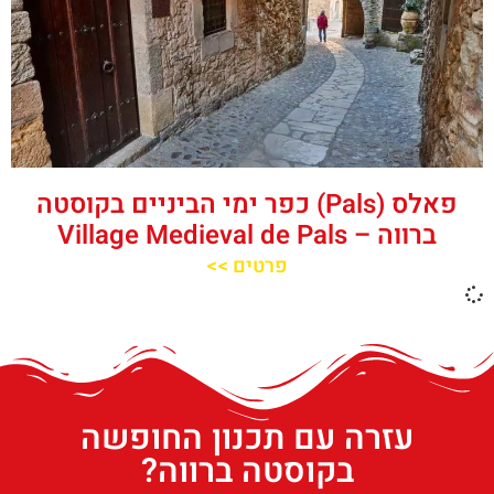
פאלס (Pals) כפר ימי הביניים בקוסטה
ברווה – ‪‪Village Medieval de Pals‬‬
פרטים >>
עזרה עם תכנון החופשה
בקוסטה ברווה?