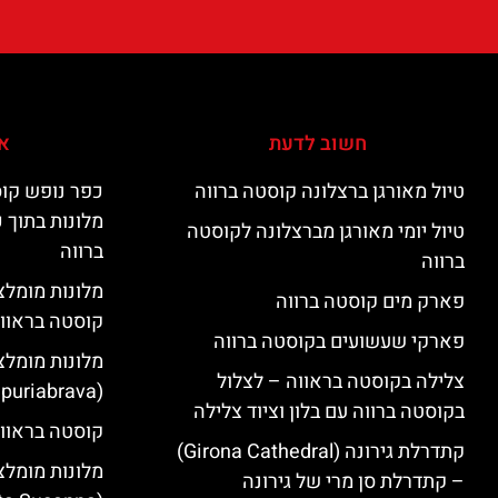
חשוב לדעת
אי
טיול מאורגן ברצלונה קוסטה ברווה
כפר נופש קוס
מלונות בתוך 
טיול יומי מאורגן מברצלונה לקוסטה
ברווה
ברווה
פארק מים קוסטה ברווה
קוסטה בראוו
פארקי שעשועים בקוסטה ברווה
מלונות מומלצ
צלילה בקוסטה בראווה – לצלול
(Empuriabrava)
בקוסטה ברווה עם בלון וציוד צלילה
קוסטה בראווה
קתדרלת גירונה (Girona Cathedral)
מלונות מומלצ
– קתדרלת סן מרי של גירונה