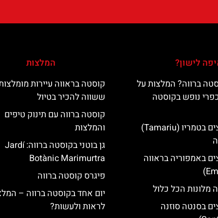
פה לישון?
המלצות
טה ברווה? המלצות על
קוסטה בראווה עיירות מומלצות
כפרי נופש בקוסטה
ששווה להכיר בטיול
קוסטה ברווה עם תינוק טיפים
מלונות מומלצים בטמריו (Tamariu)
והמלצות
ה
גן בוטני בקוסטה ברווה: ‪‪Jardí
ים באמפוריה בראווה
Botànic Marimurtra‬‬
פיגרס קוסטה ברווה
 מלונות הכל כלול
יום אחד בקוסטה ברווה – המלצ
ים בסנטה סוזנה
לראות ולעשות?