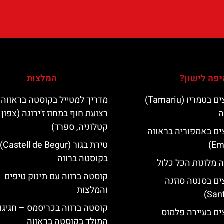
פה לישון?
המלצות
מלונות מומלצים בטמריו (Tamariu)
מדריך למטייל בקוסטה בראווה 
ה
רצועת חוף במחוז ז'ירונה (צפון
קטלוניה, ספרד)
ים באמפוריה בראווה
טירת בגור (Castell de Begur)
בקוסטה ברווה
 מלונות הכל כלול
קוסטה ברווה עם תינוק טיפים
ים בסנטה סוזנה
והמלצות
קוסטה ברווה בכריסמס – חגיגו
ים בעיירה פלמוס
המולד בקוסטה בראווה