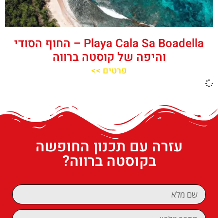
‪‪Playa Cala Sa Boadella‬‬ – החוף הסודי
והיפה של קוסטה ברווה
פרטים >>
עזרה עם תכנון החופשה
בקוסטה ברווה?