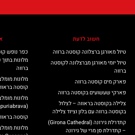
חשוב לדעת
אי
טיול מאורגן ברצלונה קוסטה ברווה
כפר נופש קוס
מלונות בתוך 
טיול יומי מאורגן מברצלונה לקוסטה
ברווה
ברווה
פארק מים קוסטה ברווה
קוסטה בראוו
פארקי שעשועים בקוסטה ברווה
מלונות מומלצ
צלילה בקוסטה בראווה – לצלול
(Empuriabrava)
בקוסטה ברווה עם בלון וציוד צלילה
קוסטה בראווה
קתדרלת גירונה (Girona Cathedral)
מלונות מומלצ
– קתדרלת סן מרי של גירונה