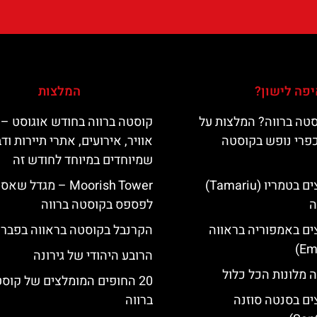
פה לישון?
המלצות
טה ברווה? המלצות על
קוסטה ברווה בחודש אוגוסט – 
כפרי נופש בקוסטה
אוויר, אירועים, אתרי תיירות וד
שמיוחדים במיוחד לחודש זה
מלונות מומלצים בטמריו (Tamariu)
‪‪Moorish Tower‬‬ – מגדל שא
ה
לפספס בקוסטה ברווה
ים באמפוריה בראווה
הקרנבל בקוסטה בראווה בפברו
הרובע היהודי של גירונה
 מלונות הכל כלול
20 החופים המומלצים של קוס
ים בסנטה סוזנה
ברווה