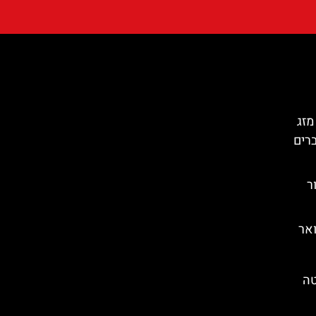
מזג
ברים
סור
אר
טה