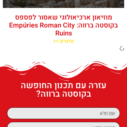
מוזיאון ארכיאולוגי שאסור לפספס
בקוסטה ברווה: Empúries Roman City
Ruins
פרטים >>
עזרה עם תכנון החופשה
בקוסטה ברווה?