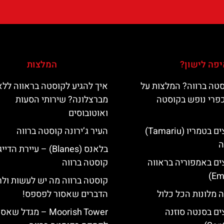
פה לישון?
המלצות
טה ברווה? המלצות על
איך להגיע לקוסטה בראווה ללא
כפרי נופש בקוסטה
מברצלונה? שירותי הסעות
ואוטובוסים
מלונות מומלצים בטמריו (Tamariu)
העיר ג’ירונה קוסטה ברווה
ה
בלאנס (Blanes) – עיירת 
ים באמפוריה בראווה
קוסטה ברווה
קוסטה ברווה מה יש לעשות ול
 מלונות הכל כלול
הדברים שאסור לפספס!
ים בסנטה סוזנה
‪‪Moorish Tower‬‬ – מגדל שא