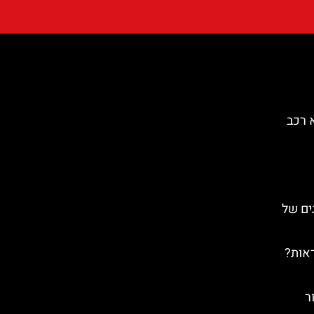
 רכב
הדייגים של
ראות?
סור