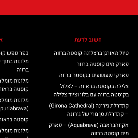
חשוב לדעת
אי
טיול מאורגן ברצלונה קוסטה ברווה
כפר נופש קוס
מלונות בתוך 
פארק מים קוסטה ברווה
ברווה
פארקי שעשועים בקוסטה ברווה
צלילה בקוסטה בראווה – לצלול
קוסטה בראוו
בקוסטה ברווה עם בלון וציוד צלילה
מלונות מומלצ
קתדרלת גירונה (Girona Cathedral)
(Empuriabrava)
– קתדרלת סן מרי של גירונה
קוסטה בראווה
אקווהבראבה (Aquabrava) – פארק
מלונות מומלצ
מים קוסטה ברווה