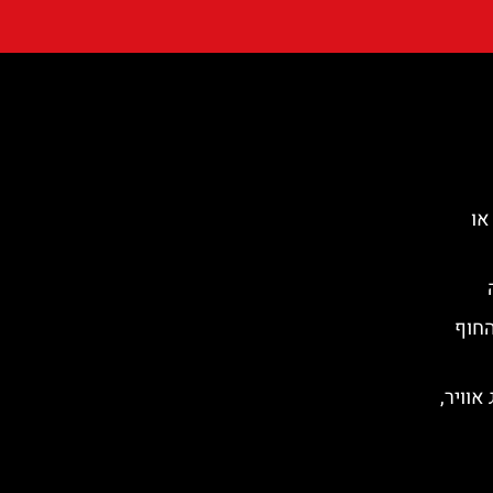
או
החוף
אוויר,