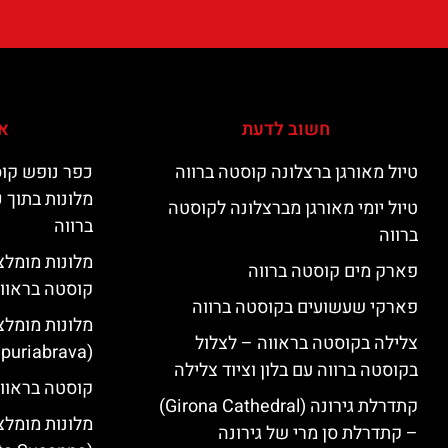
חשוב לדעת
אי
טיול מאורגן ברצלונה קוסטה ברווה
כפר נופש קוס
מלונות בתוך 
טיול יומי מאורגן מברצלונה לקוסטה
ברווה
ברווה
פארק מים קוסטה ברווה
קוסטה בראוו
פארקי שעשועים בקוסטה ברווה
מלונות מומלצ
צלילה בקוסטה בראווה – לצלול
(Empuriabrava)
בקוסטה ברווה עם בלון וציוד צלילה
קוסטה בראווה
קתדרלת גירונה (Girona Cathedral)
מלונות מומלצ
– קתדרלת סן מרי של גירונה