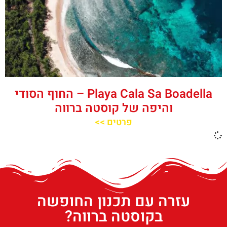
‪‪Playa Cala Sa Boadella‬‬ – החוף הסודי
והיפה של קוסטה ברווה
פרטים >>
עזרה עם תכנון החופשה
בקוסטה ברווה?