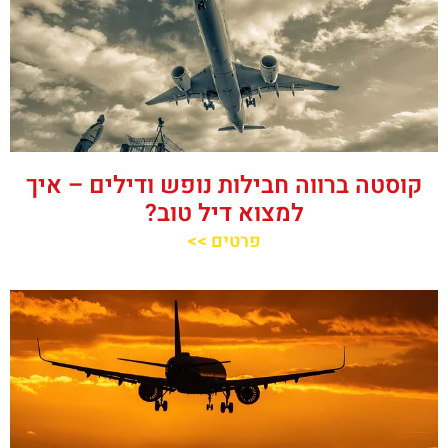
קוסטה ברווה חבילות נופש ודילים – איך
למצוא דיל טוב?
פרטים >>