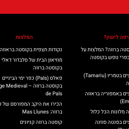
פה לישון?
המלצות
טה ברווה? המלצות על
נקודות תצפית בקוסטה בראווה
כפרי נופש בקוסטה
מוזיאון הבית של סלבדור דאלי
בקוסטה ברווה
מלונות מומלצים בטמריו (Tamariu)
פאלס (Pals) כפר ימי הביניים
ה
בקוסטה ברווה – ‪‪edieval
ים באמפוריה בראווה
de Pals‬‬
הכירו את היקב המפורסם של 
 מלונות הכל כלול
ברווה: ‪‪Mas Llunes‬‬
ים בסנטה סוזנה
קוסטה ברווה קניונים