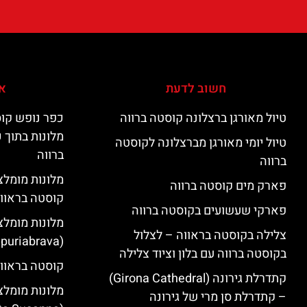
חשוב לדעת
אי
טיול מאורגן ברצלונה קוסטה ברווה
כפר נופש קוס
מלונות בתוך 
טיול יומי מאורגן מברצלונה לקוסטה
ברווה
ברווה
פארק מים קוסטה ברווה
קוסטה בראוו
פארקי שעשועים בקוסטה ברווה
מלונות מומלצ
צלילה בקוסטה בראווה – לצלול
(Empuriabrava)
בקוסטה ברווה עם בלון וציוד צלילה
קוסטה בראווה
קתדרלת גירונה (Girona Cathedral)
מלונות מומלצ
– קתדרלת סן מרי של גירונה