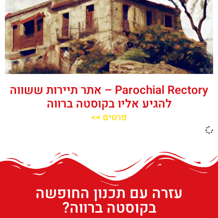
‪‪Parochial Rectory‬‬ – אתר תיירות ששווה
להגיע אליו בקוסטה ברווה
פרטים >>
עזרה עם תכנון החופשה
בקוסטה ברווה?