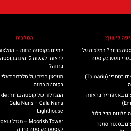
פה לישון?
המלצות
טה ברווה? המלצות על
יומיים בקוסטה ברווה – המלצו
כפרי נופש בקוסטה
לראות ולעשות 2 ימים בקוסטה
ברווה?
מלונות מומלצים בטמריו (Tamariu)
מוזיאון הבית של סלבדור דאלי
ה
בקוסטה ברווה
ים באמפוריה בראווה
המגדלור של קוס‪‪
Cala Nans – Cala Nans
Lighthouse‬‬
 מלונות הכל כלול
‪‪Moorish Tower‬‬ – מגדל שא
ים בסנטה סוזנה
לפספס בקוסטה ברווה