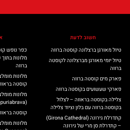
חשוב לדעת
אי
טיול מאורגן ברצלונה קוסטה ברווה
כפר נופש קוס
מלונות בתוך 
טיול יומי מאורגן מברצלונה לקוסטה
ברווה
ברווה
פארק מים קוסטה ברווה
קוסטה בראוו
פארקי שעשועים בקוסטה ברווה
מלונות מומלצ
צלילה בקוסטה בראווה – לצלול
(Empuriabrava)
בקוסטה ברווה עם בלון וציוד צלילה
קוסטה בראווה
קתדרלת גירונה (Girona Cathedral)
מלונות מומלצ
– קתדרלת סן מרי של גירונה