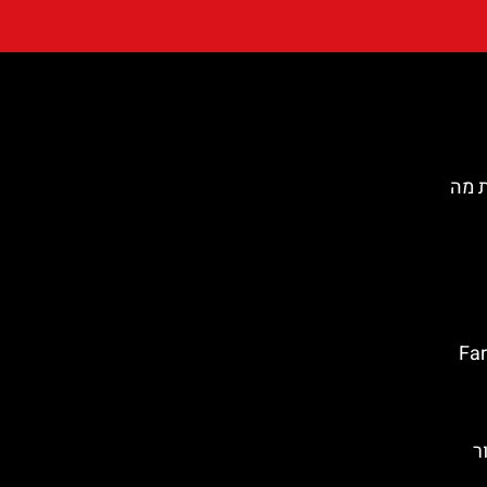
ת מה
טה ברווה: Far de
סור