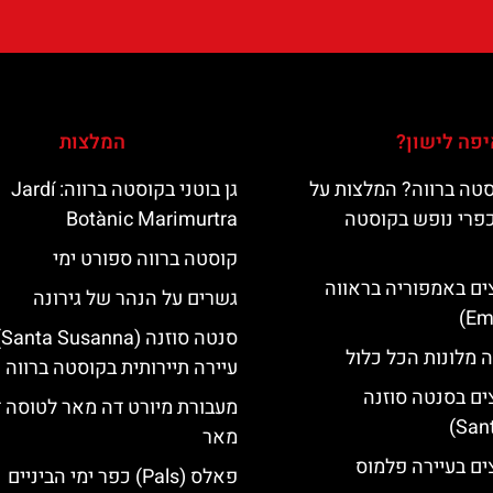
פה לישון?
המלצות
טה ברווה? המלצות על
גן בוטני בקוסטה ברווה: ‪‪Jardí
כפרי נופש בקוסטה
Botànic Marimurtra‬‬
קוסטה ברווה ספורט ימי
ים באמפוריה בראווה
גשרים על הנהר של גירונה
סנ
 מלונות הכל כלול
עיירה תיירותית בקוסטה ברווה
ים בסנטה סוזנה
מעבורת מיורט דה מאר לטוסה 
מאר
ים בעיירה פלמוס
פאלס (Pals) כפר ימי הביניים