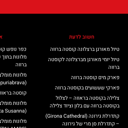
חשוב לדעת
אי
טיול מאורגן ברצלונה קוסטה ברווה
כפר נופש קוס
מלונות בתוך 
טיול יומי מאורגן מברצלונה לקוסטה
ברווה
ברווה
מלונות מומלצ
פארק מים קוסטה ברווה
(Empuriabrava)
פארקי שעשועים בקוסטה ברווה
קוסטה בראווה
צלילה בקוסטה בראווה – לצלול
מלונות מומלצ
בקוסטה ברווה עם בלון וציוד צלילה
(Santa Susanna)
קתדרלת גירונה (Girona Cathedral)
מלונות מומלצ
– קתדרלת סן מרי של גירונה