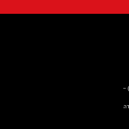
טה סוזנה (Santa Susanna) –
דה