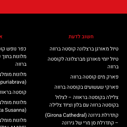
חשוב לדעת
אי
טיול מאורגן ברצלונה קוסטה ברווה
כפר נופש קוס
מלונות בתוך 
טיול יומי מאורגן מברצלונה לקוסטה
ברווה
ברווה
מלונות מומלצ
פארק מים קוסטה ברווה
(Empuriabrava)
פארקי שעשועים בקוסטה ברווה
קוסטה בראווה
צלילה בקוסטה בראווה – לצלול
מלונות מומלצ
בקוסטה ברווה עם בלון וציוד צלילה
(Santa Susanna)
קתדרלת גירונה (Girona Cathedral)
מלונות מומלצ
– קתדרלת סן מרי של גירונה