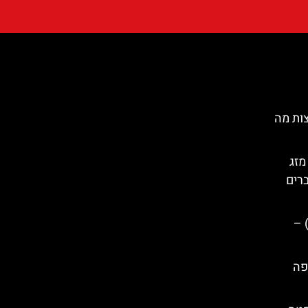
ות מה
מזג
ברים
טה סוזנה (Santa Susanna) –
פה