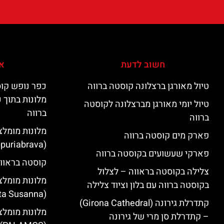
חשוב לדעת
אי
טיול מאורגן ברצלונה קוסטה ברווה
כפר נופש קוס
מלונות בתוך 
טיול יומי מאורגן מברצלונה לקוסטה
ברווה
ברווה
מלונות מומלצ
פארק מים קוסטה ברווה
(Empuriabrava)
פארקי שעשועים בקוסטה ברווה
קוסטה בראווה
צלילה בקוסטה בראווה – לצלול
מלונות מומלצ
בקוסטה ברווה עם בלון וציוד צלילה
(Santa Susanna)
קתדרלת גירונה (Girona Cathedral)
מלונות מומלצ
– קתדרלת סן מרי של גירונה