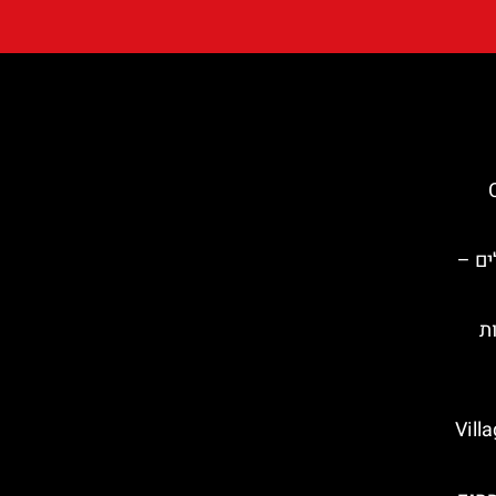
C
ים –
Sant  דקות
Village M