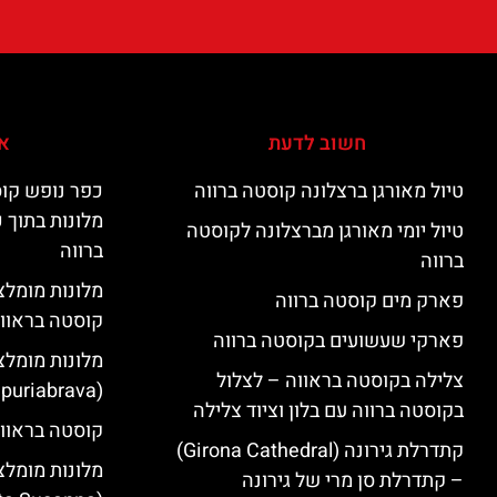
חשוב לדעת
אי
טיול מאורגן ברצלונה קוסטה ברווה
כפר נופש קוס
מלונות בתוך 
טיול יומי מאורגן מברצלונה לקוסטה
ברווה
ברווה
פארק מים קוסטה ברווה
קוסטה בראוו
פארקי שעשועים בקוסטה ברווה
מלונות מומלצ
צלילה בקוסטה בראווה – לצלול
(Empuriabrava)
בקוסטה ברווה עם בלון וציוד צלילה
קוסטה בראווה
קתדרלת גירונה (Girona Cathedral)
מלונות מומלצ
– קתדרלת סן מרי של גירונה