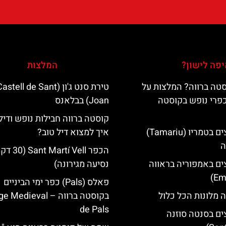
פה לישון?
המלצות
טה ברווה? המלצות על
טירת סנט ג'ון (astell de Sant
כפרי נופש בקוסטה
Joan) בבלאנס
קוסטה ברווה חבילות נופש ודיל
מלונות מומלצים בטמריו (Tamariu)
איך למצוא דיל טוב?
ה
הכפר Martí Vell (30
ים באמפוריה בראווה
נסיעה מגירונה)
פאלס (Pals) כפר ימי הביניים
 מלונות הכל כלול
בקוסטה ברווה – ‪‪edieval
de Pals‬‬
ים בסנטה סוזנה