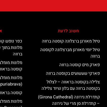
חשוב לדעת
אי
טיול מאורגן ברצלונה קוסטה ברווה
כפר נופש קוס
מלונות בתוך 
טיול יומי מאורגן מברצלונה לקוסטה
ברווה
ברווה
פארק מים קוסטה ברווה
קוסטה בראוו
פארקי שעשועים בקוסטה ברווה
מלונות מומלצ
צלילה בקוסטה בראווה – לצלול
(Empuriabrava)
בקוסטה ברווה עם בלון וציוד צלילה
קוסטה בראווה
קתדרלת גירונה (Girona Cathedral)
מלונות מומלצ
– קתדרלת סן מרי של גירונה