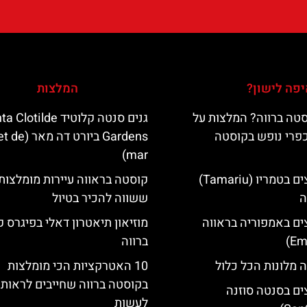
פה לישון?
המלצות
טה ברווה? המלצות על
גנים סנטה קלוטיד lotilde
כפרי נופש בקוסטה
Gardens ביורט דה
mar)
מלונות מומלצים בטמריו (Tamariu)
קוסטה בראווה עיירות מומלצות
ה
ששווה להכיר בטיול
ים באמפוריה בראווה
מוזיאון תיאטרון דאלי בפיגרס 
ברווה
 מלונות הכל כלול
10 האטרקציות הכי מומלצות
בקוסטה ברווה שחייבים לראות 
ים בסנטה סוזנה
לעשות