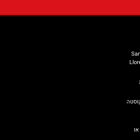
Santa C
 מאר (Lloret de
קוסטה
או