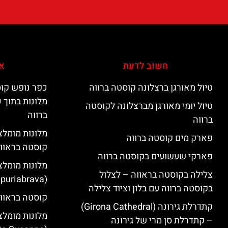
חשוב לדעת
אי
טיול מאורגן ברצלונה קוסטה ברווה
כפר נופש קוס
מלונות בתוך 
טיול יומי מאורגן מברצלונה לקוסטה
ברווה
ברווה
פארק מים קוסטה ברווה
קוסטה בראוו
פארקי שעשועים בקוסטה ברווה
מלונות מומלצ
צלילה בקוסטה בראווה – לצלול
(Empuriabrava)
בקוסטה ברווה עם בלון וציוד צלילה
קוסטה בראווה
קתדרלת גירונה (Girona Cathedral)
מלונות מומלצ
– קתדרלת סן מרי של גירונה