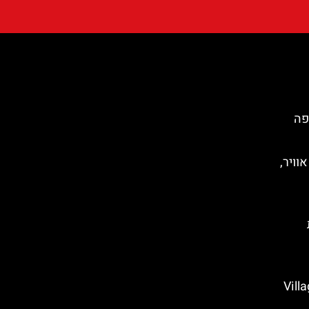
פה
וויר,
Village M