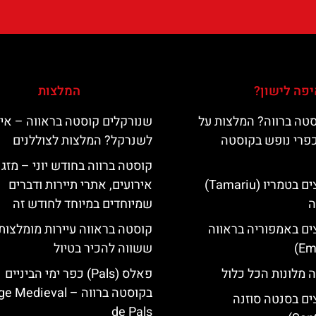
פה לישון?
המלצות
טה ברווה? המלצות על
שנורקלים קוסטה בראווה – אי
כפרי נופש בקוסטה
לשנרקל? המלצות לצוללנים
קוסטה ברווה בחודש יוני – מזג א
מלונות מומלצים בטמריו (Tamariu)
אירועים, אתרי תיירות ודברים
ה
שמיוחדים במיוחד לחודש זה
ים באמפוריה בראווה
קוסטה בראווה עיירות מומלצות
ששווה להכיר בטיול
 מלונות הכל כלול
פאלס (Pals) כפר ימי הביניים
בקוסטה ברווה – ‪‪edieval
ים בסנטה סוזנה
de Pals‬‬